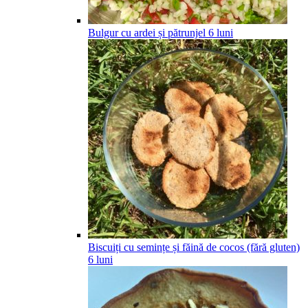
Bulgur cu ardei și pătrunjel
6
luni
Biscuiți cu semințe și făină de cocos (fără gluten)
6
luni