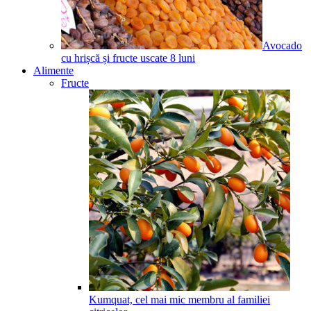
Avocado
cu hrișcă și fructe uscate
8
luni
Alimente
Fructe
Kumquat, cel mai mic membru al familiei