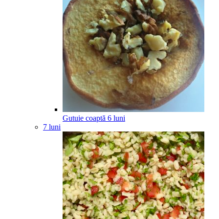
Gutuie coaptă
6
luni
7 luni