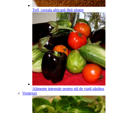
Teff, cereala africană fără gluten
Alimente integrale pentru stil de viață sănătos
Verdețuri