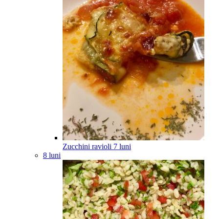
Zucchini ravioli
7
luni
8 luni