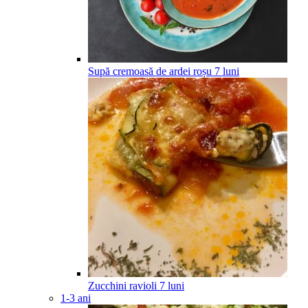
Supă cremoasă de ardei roșu
7
luni
Zucchini ravioli
7
luni
1-3 ani