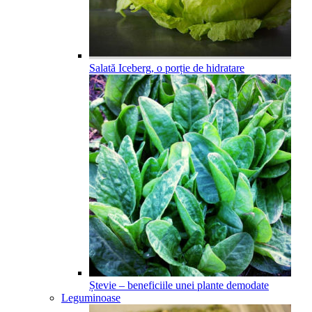
Salată Iceberg, o porție de hidratare
Ștevie – beneficiile unei plante demodate
Leguminoase