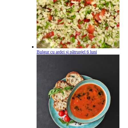
Bulgur cu ardei și pătrunjel
6
luni