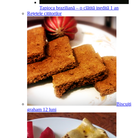
Tapioca braziliană – o clătită inedită
1
an
Rețetele cititorilor
Biscuiţi
graham
12
luni