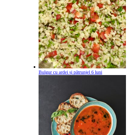
Bulgur cu ardei și pătrunjel
6
luni