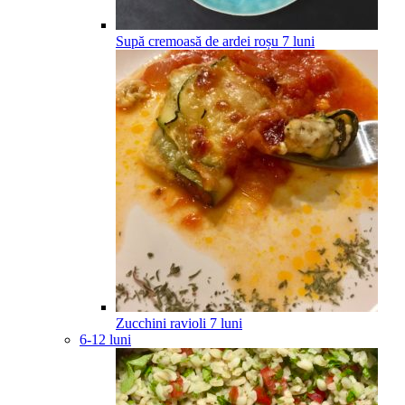
Supă cremoasă de ardei roșu
7
luni
Zucchini ravioli
7
luni
6-12 luni