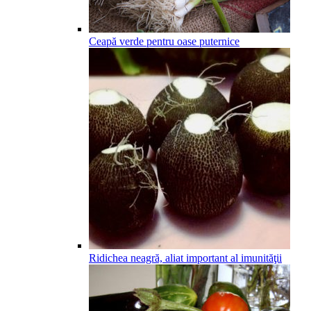
Ceapă verde pentru oase puternice
Ridichea neagră, aliat important al imunităţii