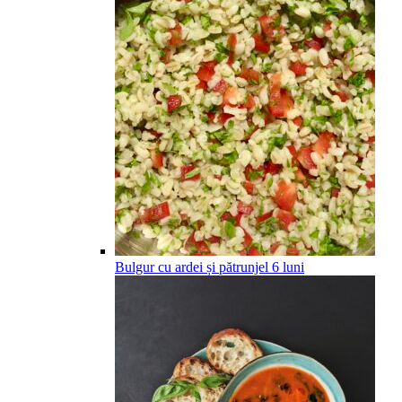
Bulgur cu ardei și pătrunjel
6
luni