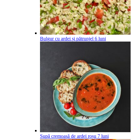
Bulgur cu ardei și pătrunjel
6
luni
Supă cremoasă de ardei roșu
7
luni