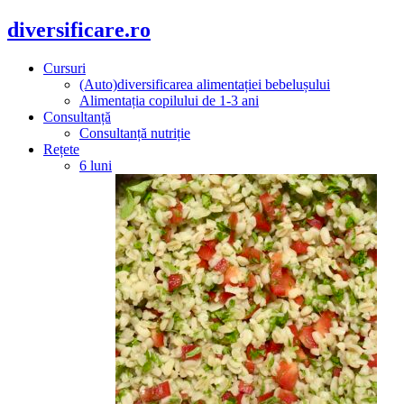
diversificare.ro
Cursuri
(Auto)diversificarea alimentației bebelușului
Alimentația copilului de 1-3 ani
Consultanță
Consultanță nutriție
Rețete
6 luni