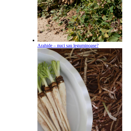
Arahide – nuci sau leguminoase?