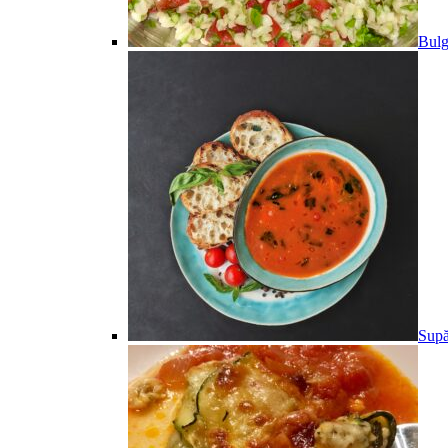
Bulg
Supă