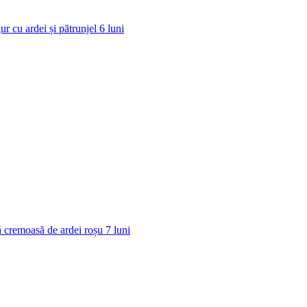
ur cu ardei și pătrunjel
6
luni
 cremoasă de ardei roșu
7
luni