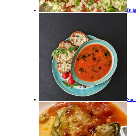
Bulg
Supă