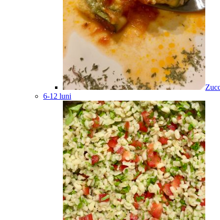
Zucc
6-12 luni