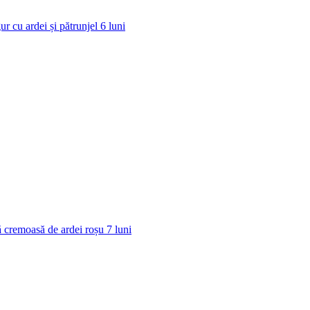
ur cu ardei și pătrunjel
6
luni
 cremoasă de ardei roșu
7
luni