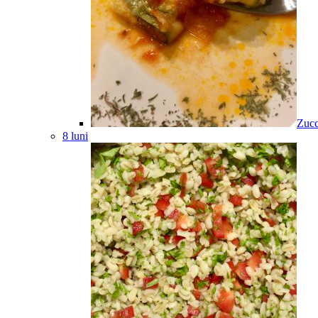
Zucc
8 luni