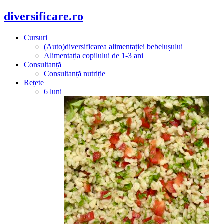
diversificare.ro
Cursuri
(Auto)diversificarea alimentației bebelușului
Alimentația copilului de 1-3 ani
Consultanță
Consultanță nutriție
Rețete
6 luni