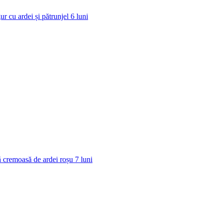
ur cu ardei și pătrunjel
6
luni
 cremoasă de ardei roșu
7
luni