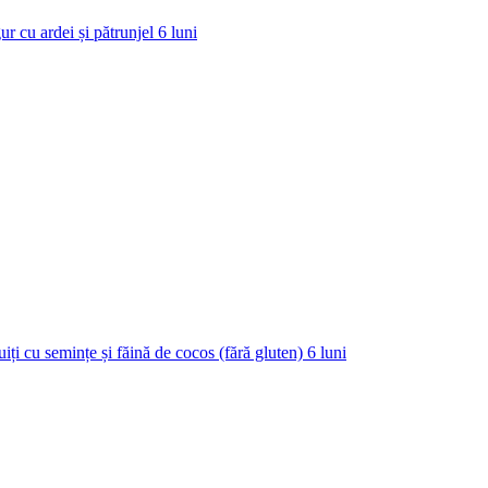
ur cu ardei și pătrunjel
6
luni
uiți cu semințe și făină de cocos (fără gluten)
6
luni