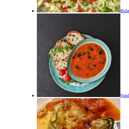
Bulg
Supă