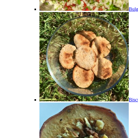
Bulg
Bisc