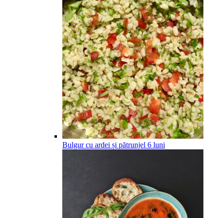
Bulgur cu ardei și pătrunjel
6
luni