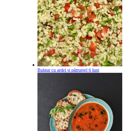
Bulgur cu ardei și pătrunjel
6
luni