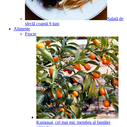
Salată de
sfeclă coaptă
9
luni
Alimente
Fructe
Kumquat, cel mai mic membru al familiei