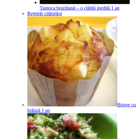
Tapioca braziliană – o clătită inedită
1
an
Rețetele cititorilor
Brioșe cu
brânză
1
an