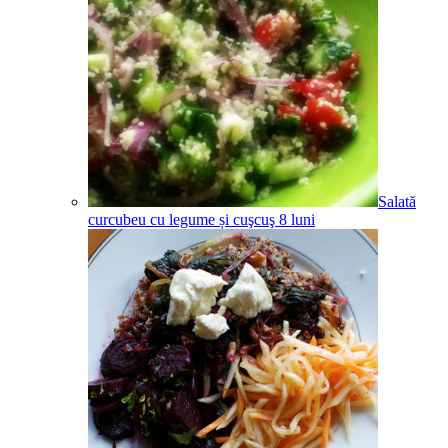
Salată
curcubeu cu legume și cuşcuş
8
luni