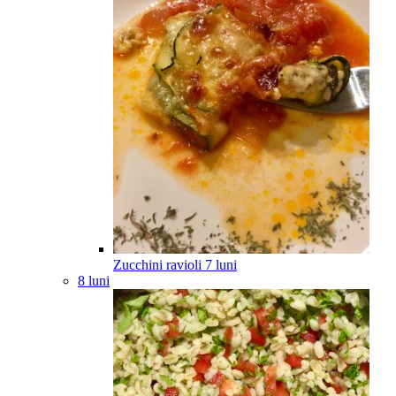
Zucchini ravioli
7
luni
8 luni