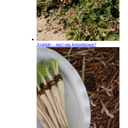
Arahide – nuci sau leguminoase?