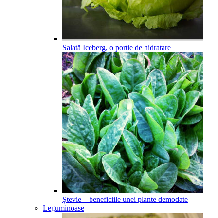
Salată Iceberg, o porție de hidratare
Ștevie – beneficiile unei plante demodate
Leguminoase