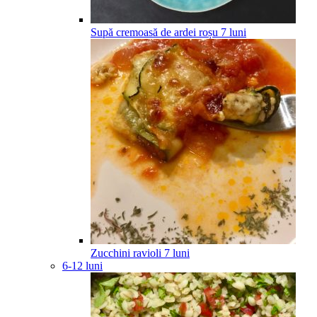
Supă cremoasă de ardei roșu
7
luni
Zucchini ravioli
7
luni
6-12 luni