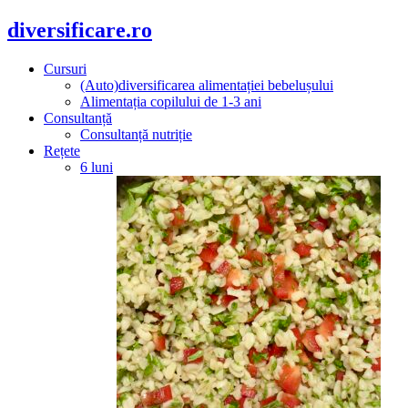
diversificare.ro
Cursuri
(Auto)diversificarea alimentației bebelușului
Alimentația copilului de 1-3 ani
Consultanță
Consultanță nutriție
Rețete
6 luni