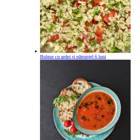
Bulgur cu ardei și pătrunjel
6
luni