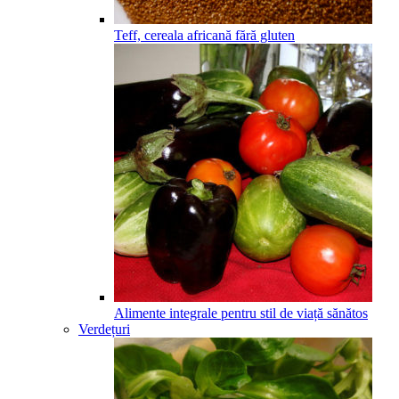
Teff, cereala africană fără gluten
Alimente integrale pentru stil de viață sănătos
Verdețuri