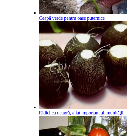
Ceapă verde pentru oase puternice
Ridichea neagră, aliat important al imunităţii