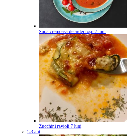
Supă cremoasă de ardei roșu
7
luni
Zucchini ravioli
7
luni
1-3 ani