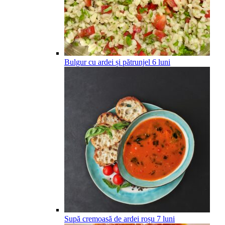
Bulgur cu ardei și pătrunjel
6
luni
Supă cremoasă de ardei roșu
7
luni