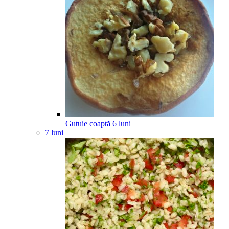
Gutuie coaptă
6
luni
7 luni