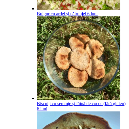
Bulgur cu ardei și pătrunjel
6
luni
Biscuiți cu semințe și făină de cocos (fără gluten)
6
luni