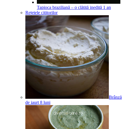
Tapioca braziliană – o clătită inedită
1
an
Rețetele cititorilor
Brânză
de iaurt
8
luni