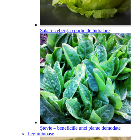
Salată Iceberg, o porție de hidratare
Ștevie – beneficiile unei plante demodate
Leguminoase