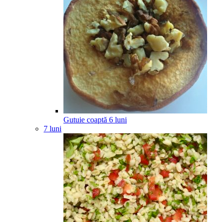
Gutuie coaptă
6
luni
7 luni