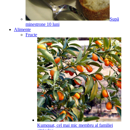
Supă
minestrone
10
luni
Alimente
Fructe
Kumquat, cel mai mic membru al familiei