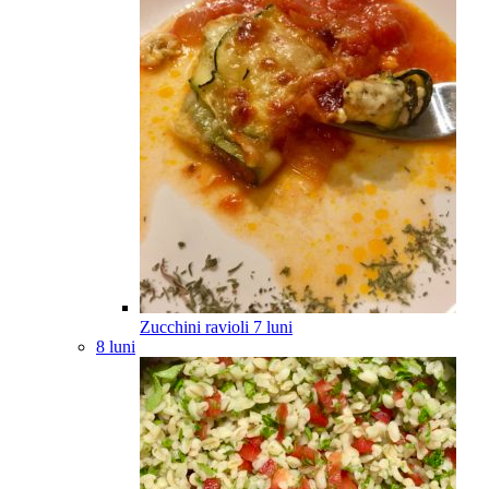
Zucchini ravioli
7
luni
8 luni