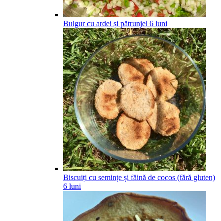
Bulgur cu ardei și pătrunjel
6
luni
Biscuiți cu semințe și făină de cocos (fără gluten)
6
luni