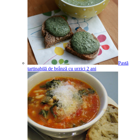
Pastă
tartinabilă de brânză cu urzici
2
ani