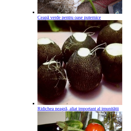
Ceapă verde pentru oase puternice
Ridichea neagră, aliat important al imunităţii