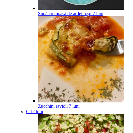
Supă cremoasă de ardei roșu
7
luni
Zucchini ravioli
7
luni
6-12 luni