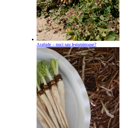
Arahide – nuci sau leguminoase?