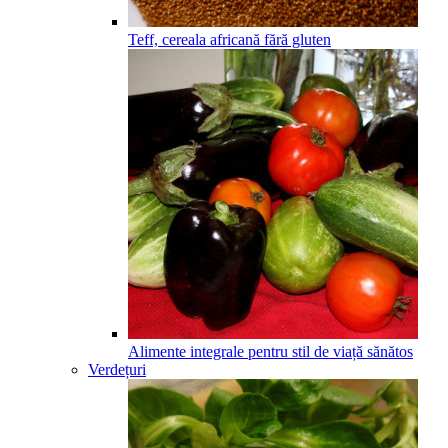
Teff, cereala africană fără gluten
Alimente integrale pentru stil de viață sănătos
Verdețuri