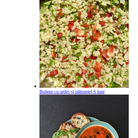
Bulgur cu ardei și pătrunjel
6
luni