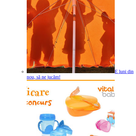
E luni din
nou, să ne jucăm!