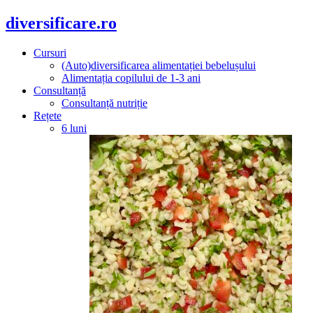
diversificare.ro
Cursuri
(Auto)diversificarea alimentației bebelușului
Alimentația copilului de 1-3 ani
Consultanță
Consultanță nutriție
Rețete
6 luni