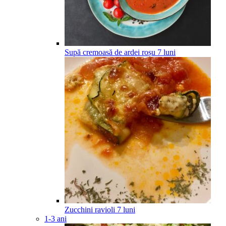
Supă cremoasă de ardei roșu
7
luni
Zucchini ravioli
7
luni
1-3 ani