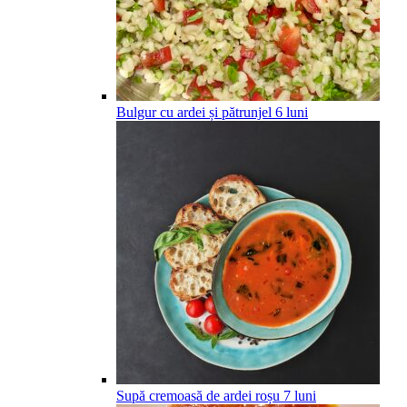
Bulgur cu ardei și pătrunjel
6
luni
Supă cremoasă de ardei roșu
7
luni