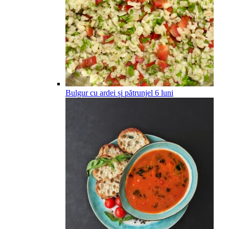
Bulgur cu ardei și pătrunjel
6
luni