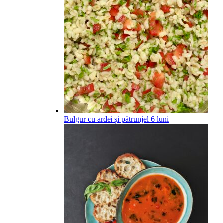
Bulgur cu ardei și pătrunjel
6
luni