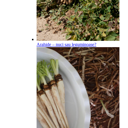
Arahide – nuci sau leguminoase?