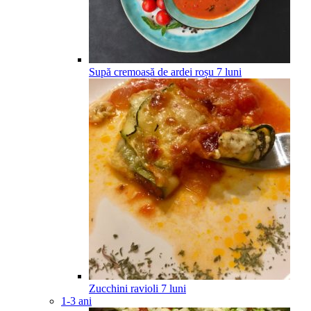
Supă cremoasă de ardei roșu
7
luni
Zucchini ravioli
7
luni
1-3 ani