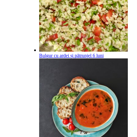
Bulgur cu ardei și pătrunjel
6
luni