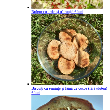
Bulgur cu ardei și pătrunjel
6
luni
Biscuiți cu semințe și făină de cocos (fără gluten)
6
luni