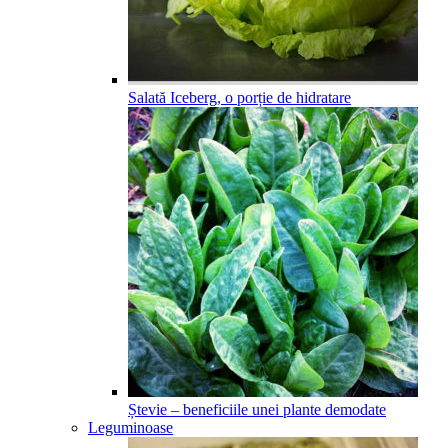
Salată Iceberg, o porție de hidratare
Ștevie – beneficiile unei plante demodate
Leguminoase