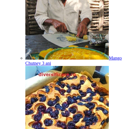
Mango
Chutney
3
ani