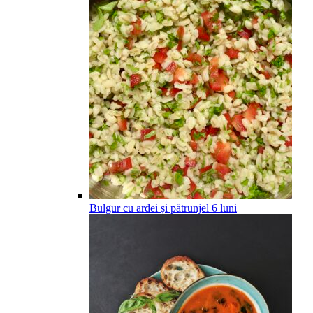
Bulgur cu ardei și pătrunjel
6
luni