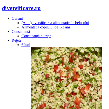
diversificare.ro
Cursuri
(Auto)diversificarea alimentației bebelușului
Alimentația copilului de 1-3 ani
Consultanță
Consultanță nutriție
Rețete
6 luni