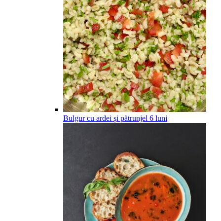
Bulgur cu ardei și pătrunjel
6
luni