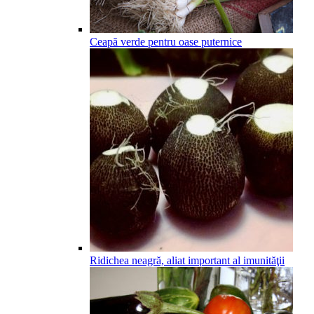
Ceapă verde pentru oase puternice
Ridichea neagră, aliat important al imunităţii