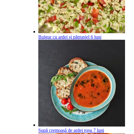
Bulgur cu ardei și pătrunjel
6
luni
Supă cremoasă de ardei roșu
7
luni