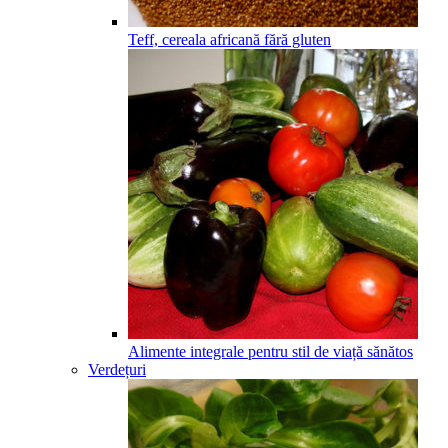
Teff, cereala africană fără gluten
Alimente integrale pentru stil de viață sănătos
Verdețuri