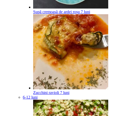
Supă cremoasă de ardei roșu
7
luni
Zucchini ravioli
7
luni
6-12 luni