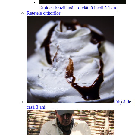
Tapioca braziliană – o clătită inedită
1
an
Rețetele cititorilor
Frișcă de
casă
3
ani