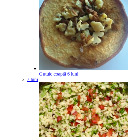
Gutuie coaptă
6
luni
7 luni