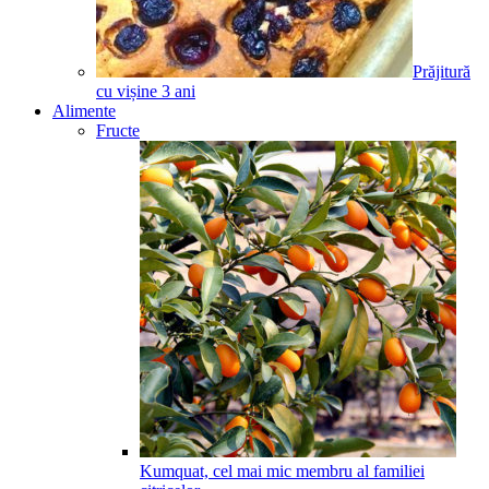
Prăjitură
cu vișine
3
ani
Alimente
Fructe
Kumquat, cel mai mic membru al familiei