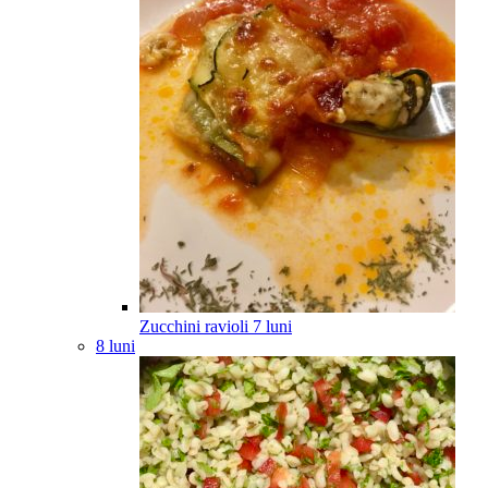
Zucchini ravioli
7
luni
8 luni