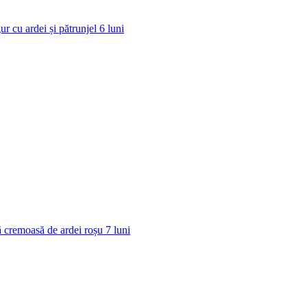
ur cu ardei și pătrunjel
6
luni
 cremoasă de ardei roșu
7
luni