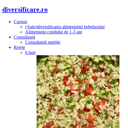
diversificare.ro
Cursuri
(Auto)diversificarea alimentației bebelușului
Alimentația copilului de 1-3 ani
Consultanță
Consultanță nutriție
Rețete
6 luni