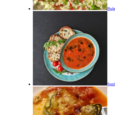
Bulg
Supă