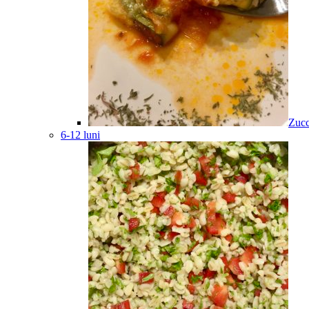
Zucc
6-12 luni