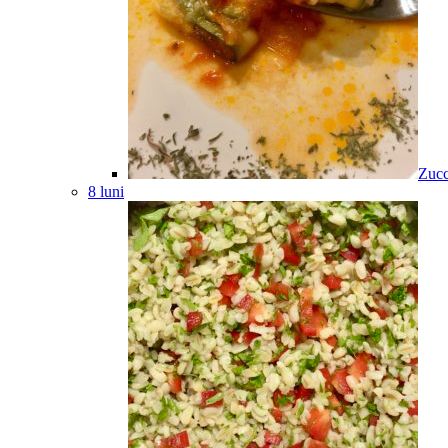
Zucc
8 luni