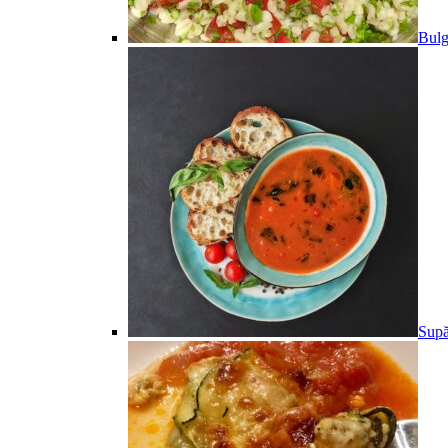
Bulg
Supă