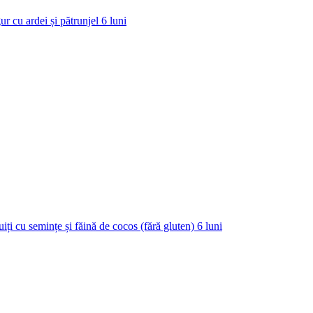
ur cu ardei și pătrunjel
6
luni
uiți cu semințe și făină de cocos (fără gluten)
6
luni