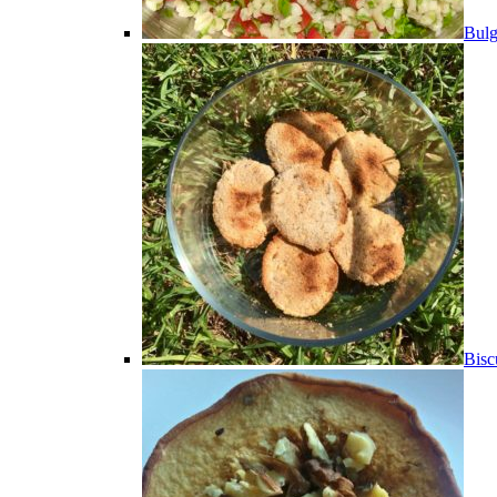
Bulg
Bisc