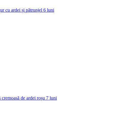
ur cu ardei și pătrunjel
6
luni
 cremoasă de ardei roșu
7
luni