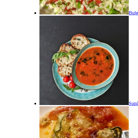
Bulg
Supă