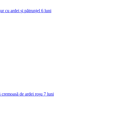
ur cu ardei și pătrunjel
6
luni
 cremoasă de ardei roșu
7
luni