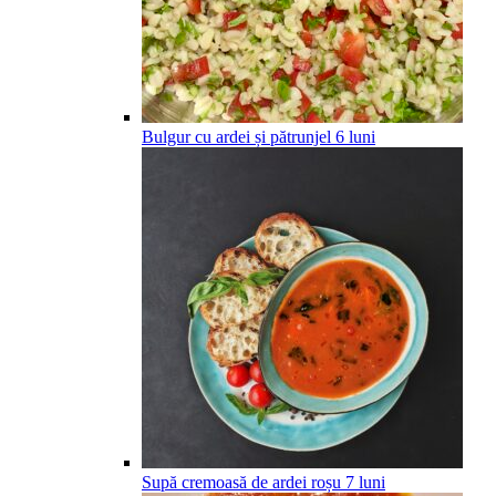
Bulgur cu ardei și pătrunjel
6
luni
Supă cremoasă de ardei roșu
7
luni