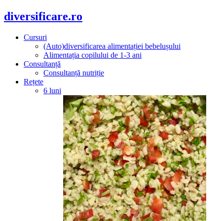
diversificare.ro
Cursuri
(Auto)diversificarea alimentației bebelușului
Alimentația copilului de 1-3 ani
Consultanță
Consultanță nutriție
Rețete
6 luni