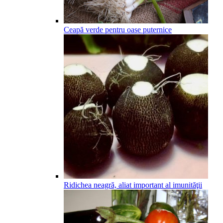
Ceapă verde pentru oase puternice
Ridichea neagră, aliat important al imunităţii