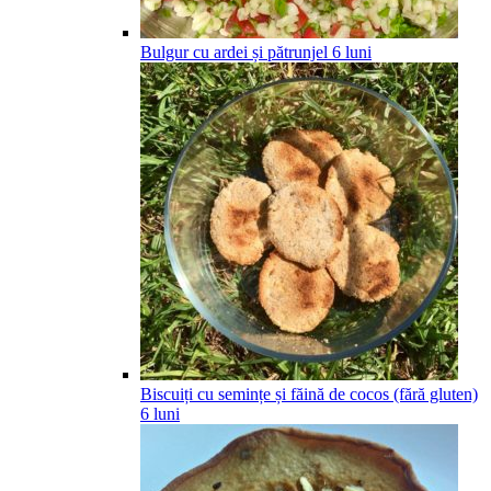
Bulgur cu ardei și pătrunjel
6
luni
Biscuiți cu semințe și făină de cocos (fără gluten)
6
luni