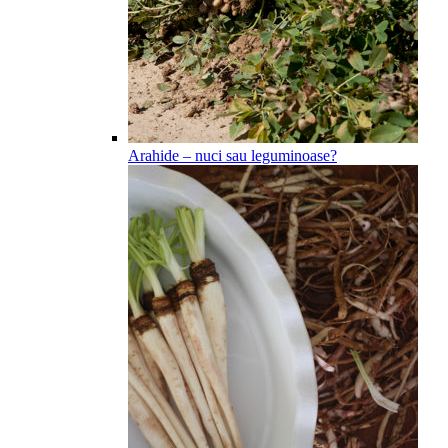
Arahide – nuci sau leguminoase?