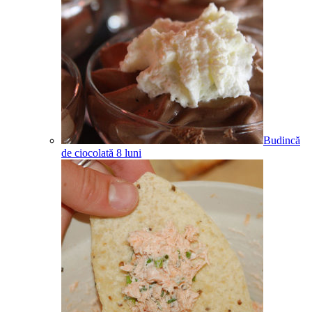
Budincă
de ciocolată
8
luni