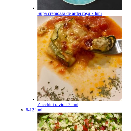
Supă cremoasă de ardei roșu
7
luni
Zucchini ravioli
7
luni
6-12 luni