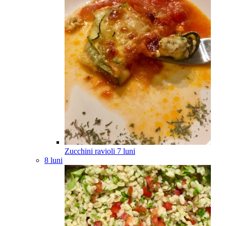
Zucchini ravioli
7
luni
8 luni