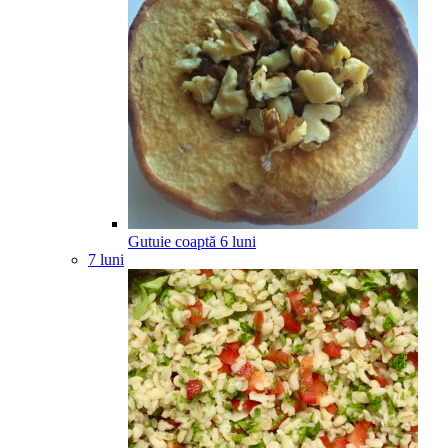
Gutuie coaptă
6
luni
7 luni