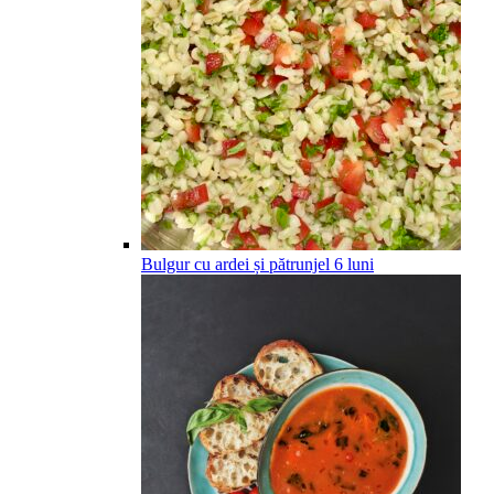
Bulgur cu ardei și pătrunjel
6
luni