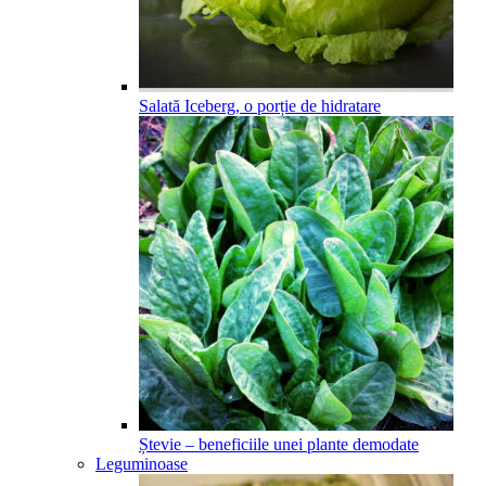
Salată Iceberg, o porție de hidratare
Ștevie – beneficiile unei plante demodate
Leguminoase