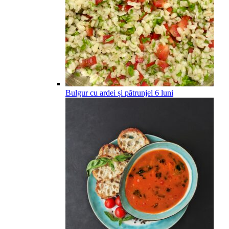
Bulgur cu ardei și pătrunjel
6
luni