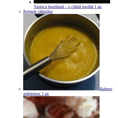
Tapioca braziliană – o clătită inedită
1
an
Rețetele cititorilor
Balmoș
ardelenesc
1
an