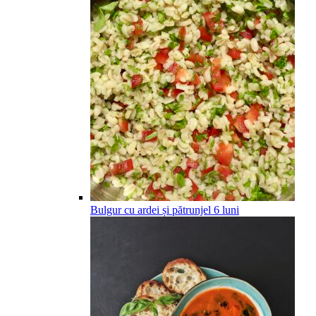
Bulgur cu ardei și pătrunjel
6
luni