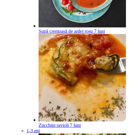
Supă cremoasă de ardei roșu
7
luni
Zucchini ravioli
7
luni
1-3 ani