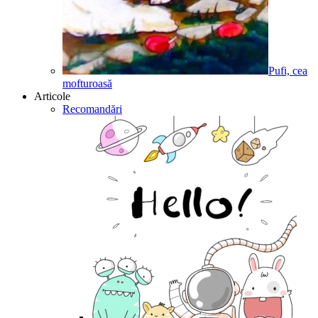
Pufi, cea
mofturoasă
Articole
Recomandări