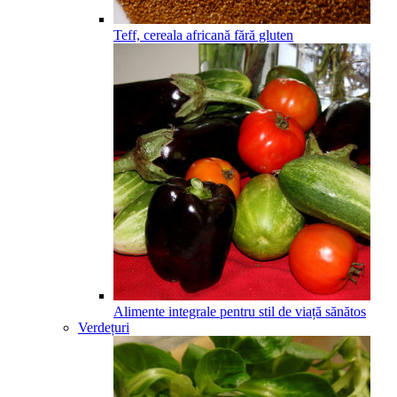
Teff, cereala africană fără gluten
Alimente integrale pentru stil de viață sănătos
Verdețuri