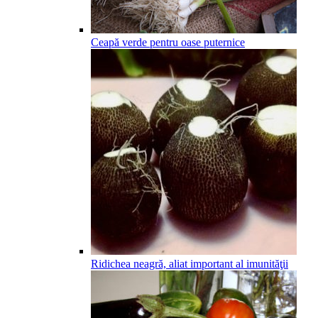
Ceapă verde pentru oase puternice
Ridichea neagră, aliat important al imunităţii