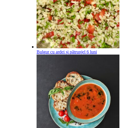
Bulgur cu ardei și pătrunjel
6
luni