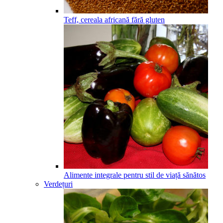
Teff, cereala africană fără gluten
Alimente integrale pentru stil de viață sănătos
Verdețuri