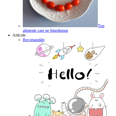
Top
alimente care ne binedispun
Articole
Recomandări