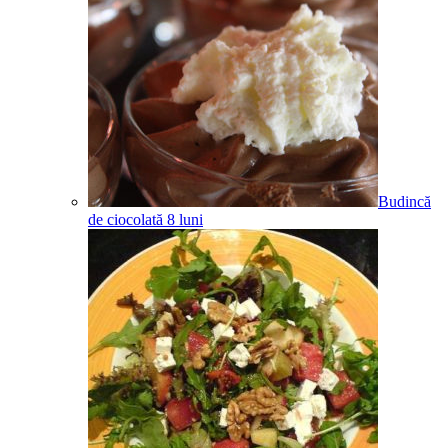
Budincă
de ciocolată
8
luni