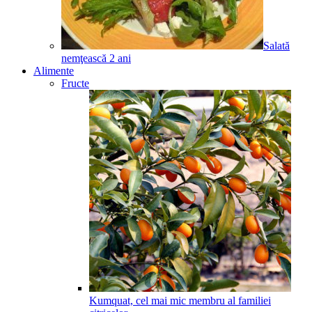
Salată
nemţească
2
ani
Alimente
Fructe
Kumquat, cel mai mic membru al familiei