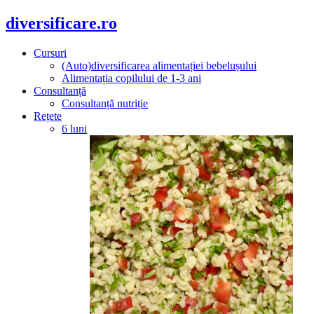
diversificare.ro
Cursuri
(Auto)diversificarea alimentației bebelușului
Alimentația copilului de 1-3 ani
Consultanță
Consultanță nutriție
Rețete
6 luni