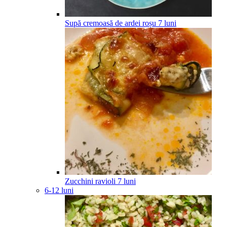
Supă cremoasă de ardei roșu
7
luni
Zucchini ravioli
7
luni
6-12 luni