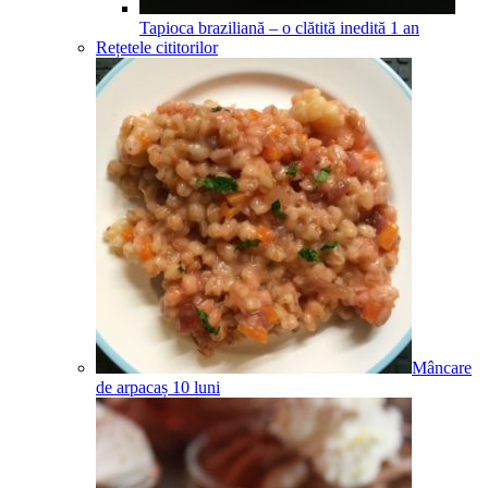
Tapioca braziliană – o clătită inedită
1
an
Rețetele cititorilor
Mâncare
de arpacaș
10
luni