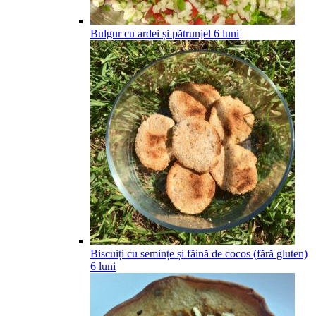
Bulgur cu ardei și pătrunjel
6
luni
Biscuiți cu semințe și făină de cocos (fără gluten)
6
luni