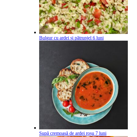
Bulgur cu ardei și pătrunjel
6
luni
Supă cremoasă de ardei roșu
7
luni