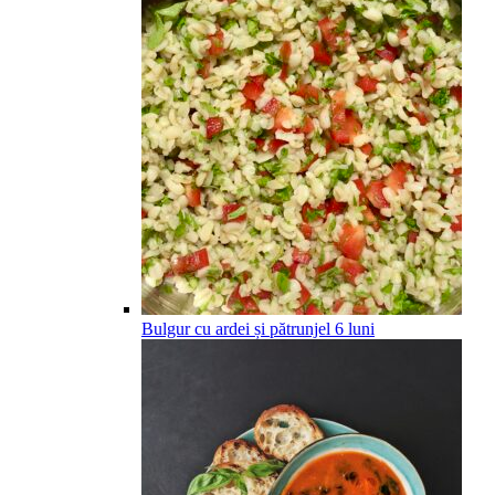
Bulgur cu ardei și pătrunjel
6
luni