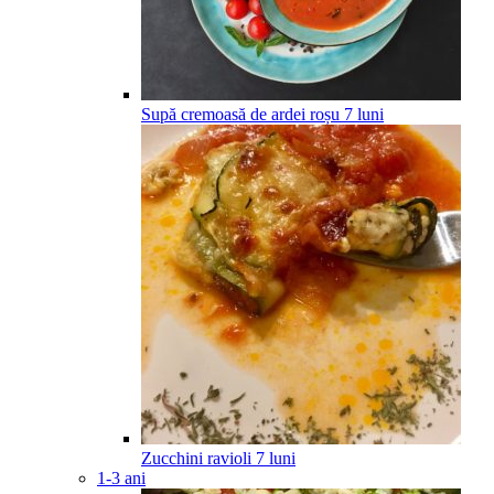
Supă cremoasă de ardei roșu
7
luni
Zucchini ravioli
7
luni
1-3 ani