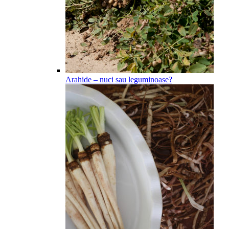
Arahide – nuci sau leguminoase?