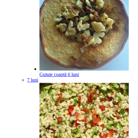
Gutuie coaptă
6
luni
7 luni