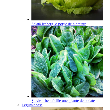
Salată Iceberg, o porție de hidratare
Ștevie – beneficiile unei plante demodate
Leguminoase