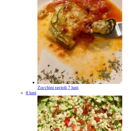
Zucchini ravioli
7
luni
8 luni