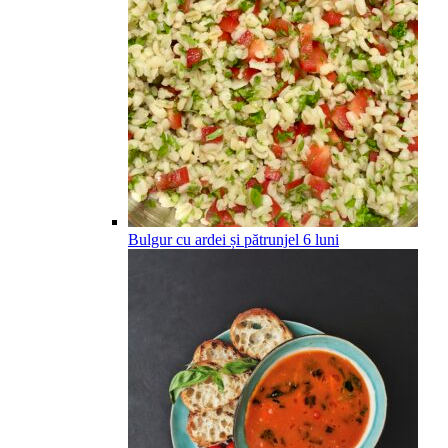
Bulgur cu ardei și pătrunjel
6
luni