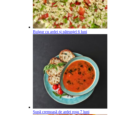
Bulgur cu ardei și pătrunjel
6
luni
Supă cremoasă de ardei roșu
7
luni