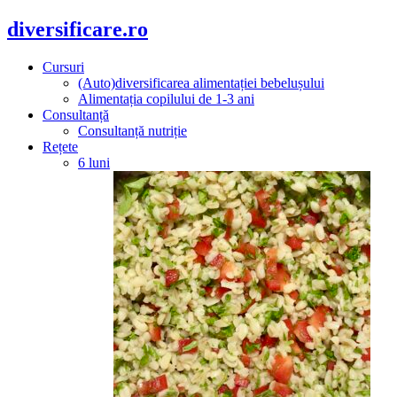
diversificare.ro
Cursuri
(Auto)diversificarea alimentației bebelușului
Alimentația copilului de 1-3 ani
Consultanță
Consultanță nutriție
Rețete
6 luni