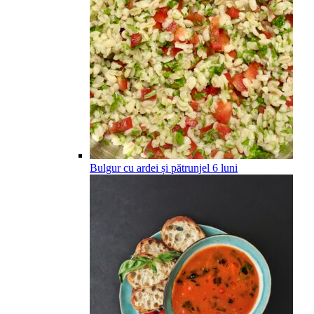
Bulgur cu ardei și pătrunjel
6
luni