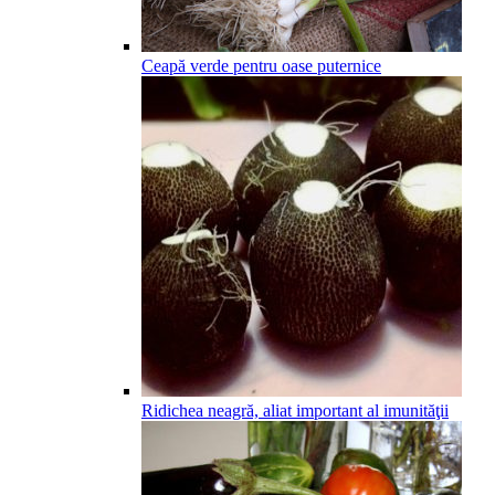
Ceapă verde pentru oase puternice
Ridichea neagră, aliat important al imunităţii