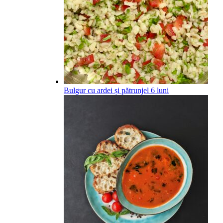
Bulgur cu ardei și pătrunjel
6
luni