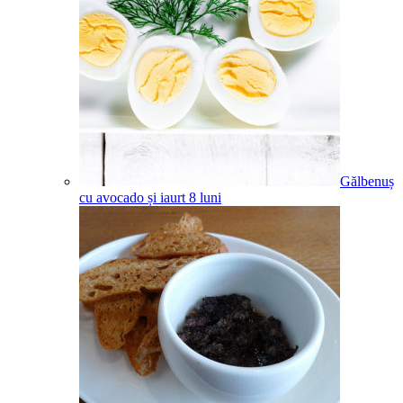
Gălbenuș
cu avocado și iaurt
8
luni