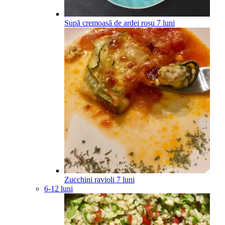
Supă cremoasă de ardei roșu
7
luni
Zucchini ravioli
7
luni
6-12 luni