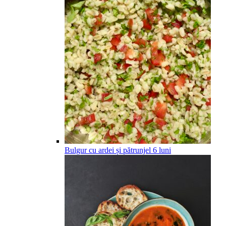
Bulgur cu ardei și pătrunjel
6
luni