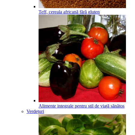
Teff, cereala africană fără gluten
Alimente integrale pentru stil de viață sănătos
Verdețuri