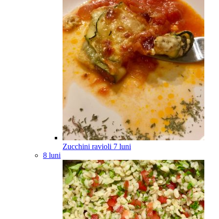
Zucchini ravioli
7
luni
8 luni