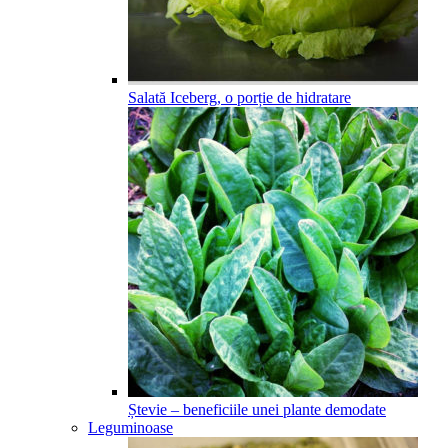
Salată Iceberg, o porție de hidratare
Ștevie – beneficiile unei plante demodate
Leguminoase