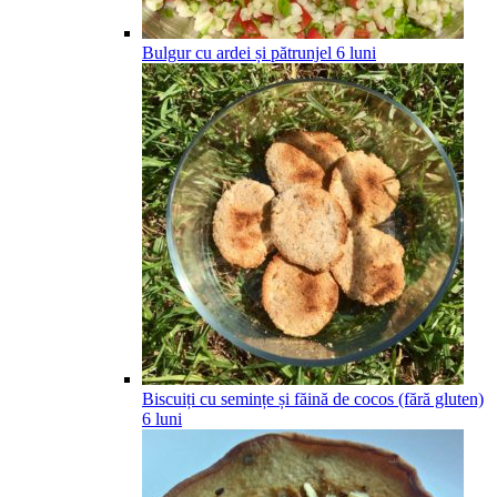
Bulgur cu ardei și pătrunjel
6
luni
Biscuiți cu semințe și făină de cocos (fără gluten)
6
luni