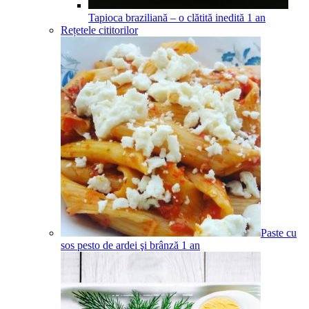
Tapioca braziliană – o clătită inedită
1
an
Rețetele cititorilor
Paste cu
sos pesto de ardei şi brânză
1
an