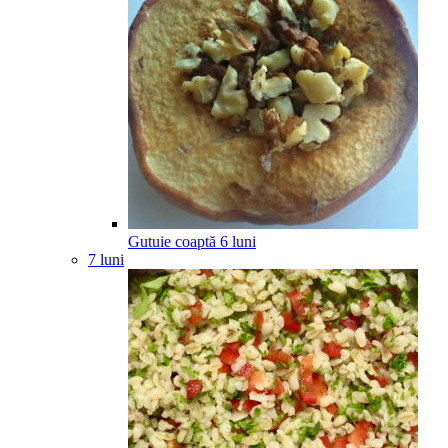
Gutuie coaptă
6
luni
7 luni