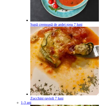
Supă cremoasă de ardei roșu
7
luni
Zucchini ravioli
7
luni
1-3 ani