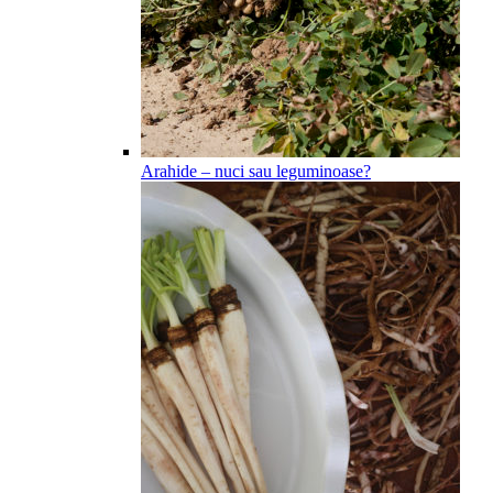
Arahide – nuci sau leguminoase?