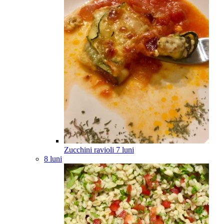
Zucchini ravioli
7
luni
8 luni