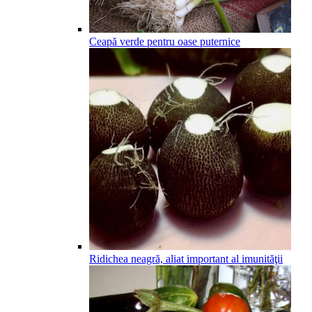
Ceapă verde pentru oase puternice
Ridichea neagră, aliat important al imunităţii