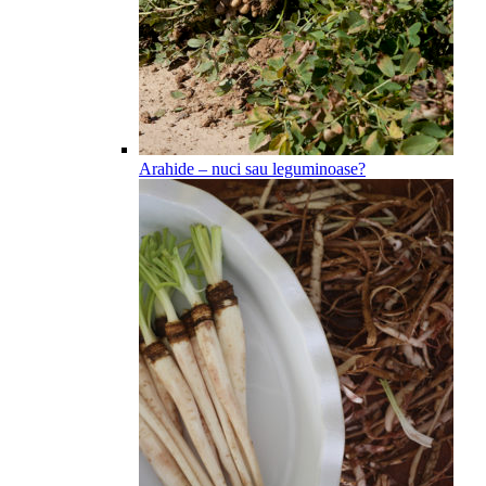
Arahide – nuci sau leguminoase?