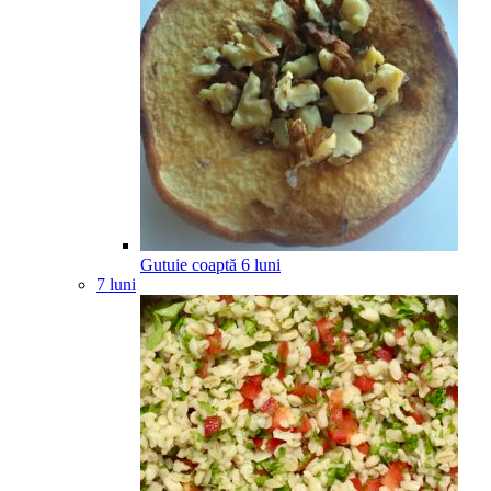
Gutuie coaptă
6
luni
7 luni