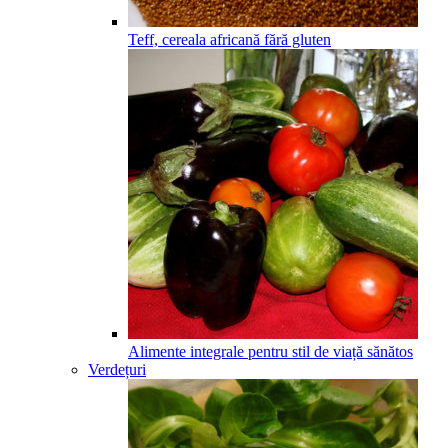
Teff, cereala africană fără gluten
Alimente integrale pentru stil de viață sănătos
Verdețuri