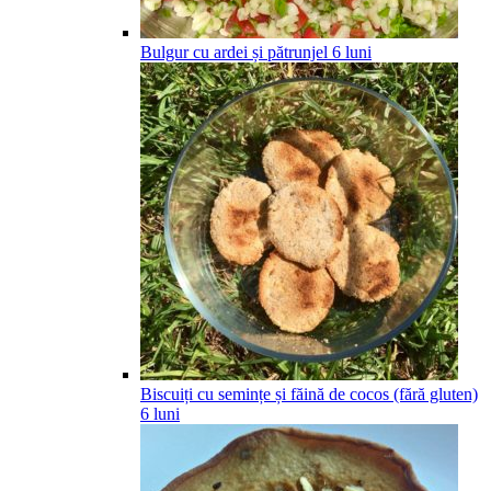
Bulgur cu ardei și pătrunjel
6
luni
Biscuiți cu semințe și făină de cocos (fără gluten)
6
luni