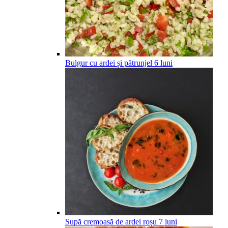
Bulgur cu ardei și pătrunjel
6
luni
Supă cremoasă de ardei roșu
7
luni