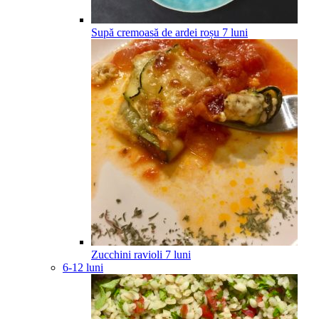
Supă cremoasă de ardei roșu
7
luni
Zucchini ravioli
7
luni
6-12 luni