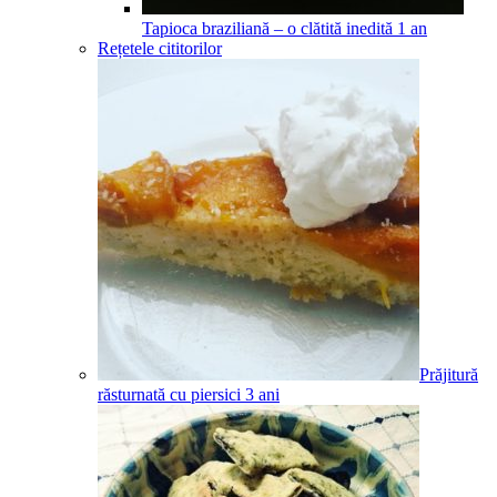
Tapioca braziliană – o clătită inedită
1
an
Rețetele cititorilor
Prăjitură
răsturnată cu piersici
3
ani