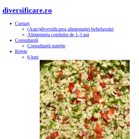
diversificare.ro
Cursuri
(Auto)diversificarea alimentației bebelușului
Alimentația copilului de 1-3 ani
Consultanță
Consultanță nutriție
Rețete
6 luni