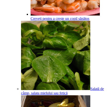
Creveți pentru a crește un copil sănătos
Salată de
câmp, salata mielului sau fetică