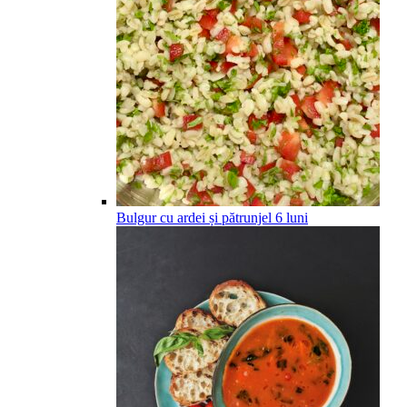
Bulgur cu ardei și pătrunjel
6
luni