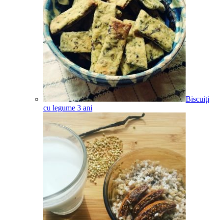
Biscuiți
cu legume
3
ani