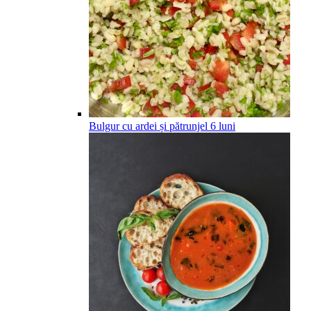
Bulgur cu ardei și pătrunjel
6
luni