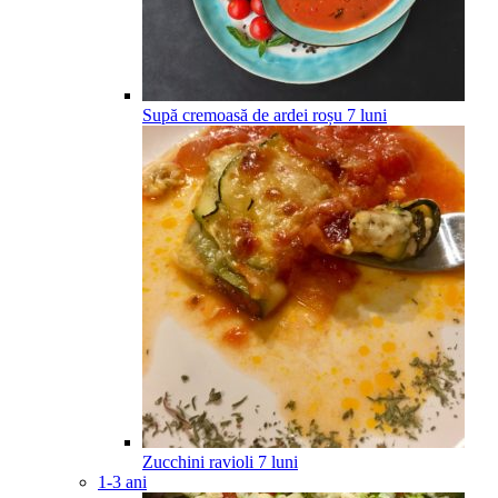
Supă cremoasă de ardei roșu
7
luni
Zucchini ravioli
7
luni
1-3 ani