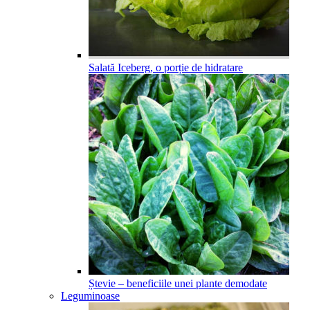
Salată Iceberg, o porție de hidratare
Ștevie – beneficiile unei plante demodate
Leguminoase