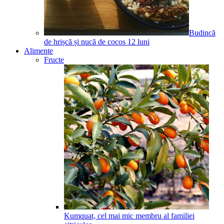
Budincă
de hrișcă și nucă de cocos
12
luni
Alimente
Fructe
Kumquat, cel mai mic membru al familiei