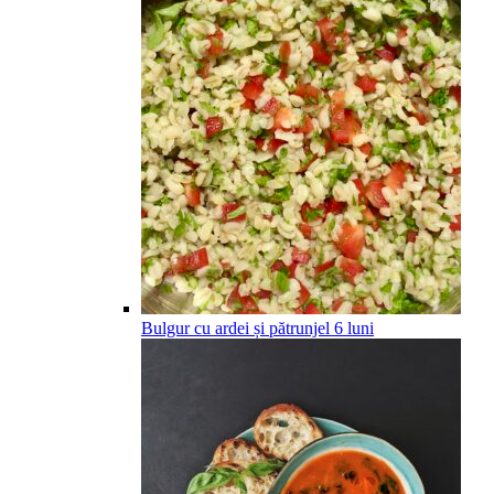
Bulgur cu ardei și pătrunjel
6
luni