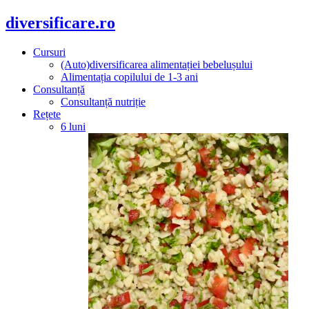
diversificare.ro
Cursuri
(Auto)diversificarea alimentației bebelușului
Alimentația copilului de 1-3 ani
Consultanță
Consultanță nutriție
Rețete
6 luni