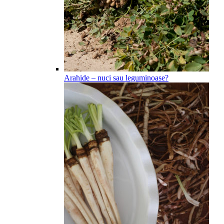
Arahide – nuci sau leguminoase?