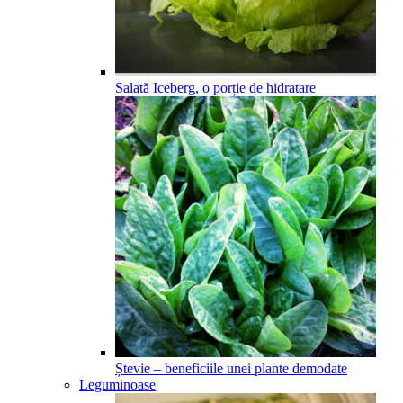
Salată Iceberg, o porție de hidratare
Ștevie – beneficiile unei plante demodate
Leguminoase