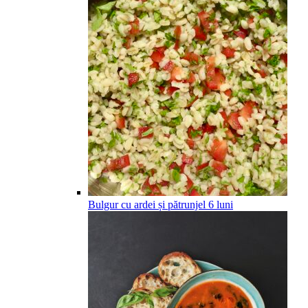
Bulgur cu ardei și pătrunjel
6
luni