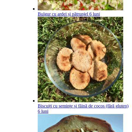
Bulgur cu ardei și pătrunjel
6
luni
Biscuiți cu semințe și făină de cocos (fără gluten)
6
luni