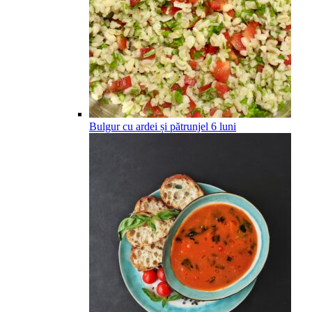
Bulgur cu ardei și pătrunjel
6
luni