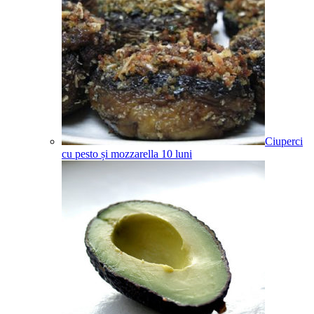
Ciuperci
cu pesto și mozzarella
10
luni