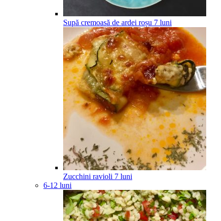
Supă cremoasă de ardei roșu
7
luni
Zucchini ravioli
7
luni
6-12 luni