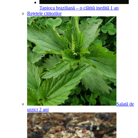
Tapioca braziliană – o clătită inedită
1
an
Rețetele cititorilor
Salată de
urzici
2
ani