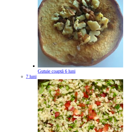
Gutuie coaptă
6
luni
7 luni