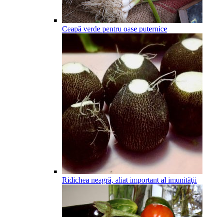
Ceapă verde pentru oase puternice
Ridichea neagră, aliat important al imunităţii