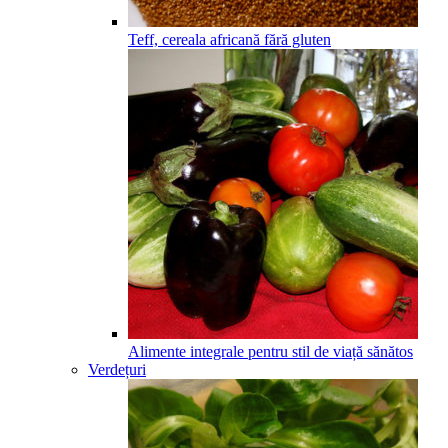
Teff, cereala africană fără gluten
Alimente integrale pentru stil de viață sănătos
Verdețuri