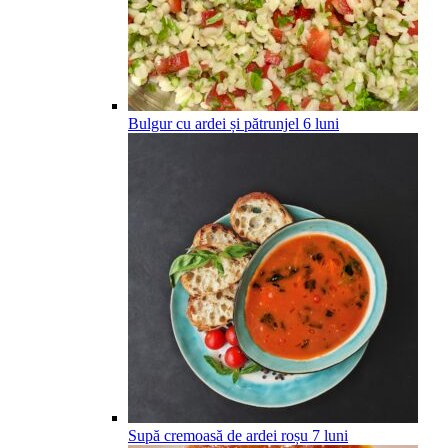
Bulgur cu ardei și pătrunjel
6
luni
Supă cremoasă de ardei roșu
7
luni