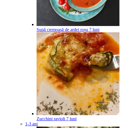
Supă cremoasă de ardei roșu
7
luni
Zucchini ravioli
7
luni
1-3 ani