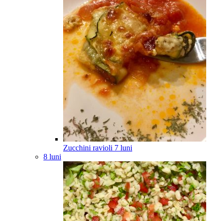
Zucchini ravioli
7
luni
8 luni