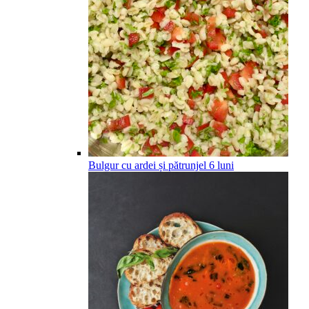
Bulgur cu ardei și pătrunjel
6
luni