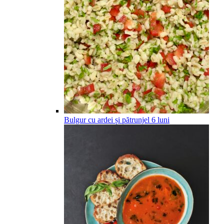
Bulgur cu ardei și pătrunjel
6
luni