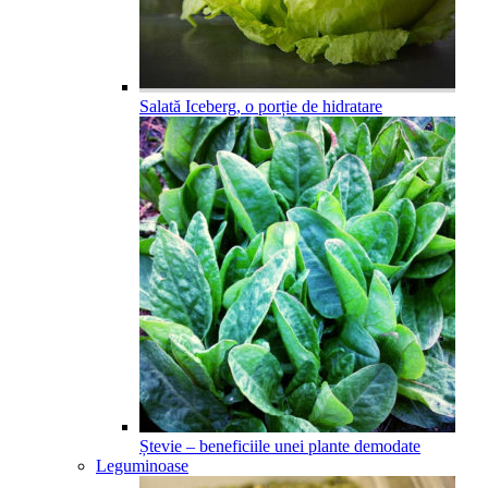
Salată Iceberg, o porție de hidratare
Ștevie – beneficiile unei plante demodate
Leguminoase