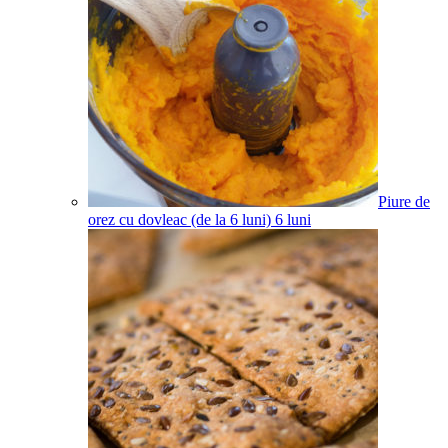
Piure de
orez cu dovleac (de la 6 luni)
6
luni