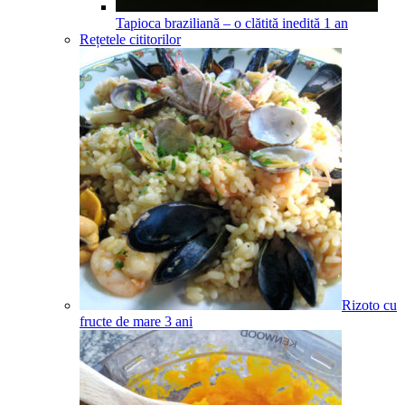
Tapioca braziliană – o clătită inedită
1
an
Rețetele cititorilor
Rizoto cu
fructe de mare
3
ani