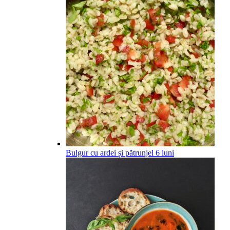
Bulgur cu ardei și pătrunjel
6
luni