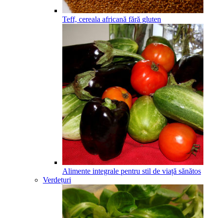
Teff, cereala africană fără gluten
Alimente integrale pentru stil de viață sănătos
Verdețuri