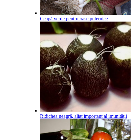
Ceapă verde pentru oase puternice
Ridichea neagră, aliat important al imunităţii