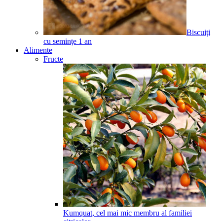
Biscuiţi
cu seminţe
1
an
Alimente
Fructe
Kumquat, cel mai mic membru al familiei