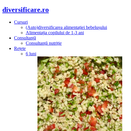
diversificare.ro
Cursuri
(Auto)diversificarea alimentației bebelușului
Alimentația copilului de 1-3 ani
Consultanță
Consultanță nutriție
Rețete
6 luni