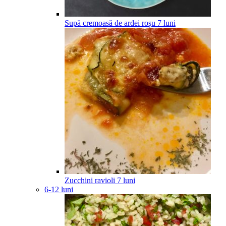
Supă cremoasă de ardei roșu
7
luni
Zucchini ravioli
7
luni
6-12 luni