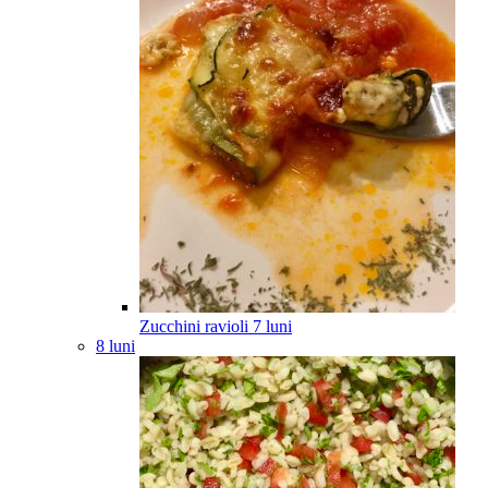
Zucchini ravioli
7
luni
8 luni