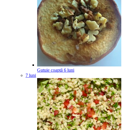
Gutuie coaptă
6
luni
7 luni