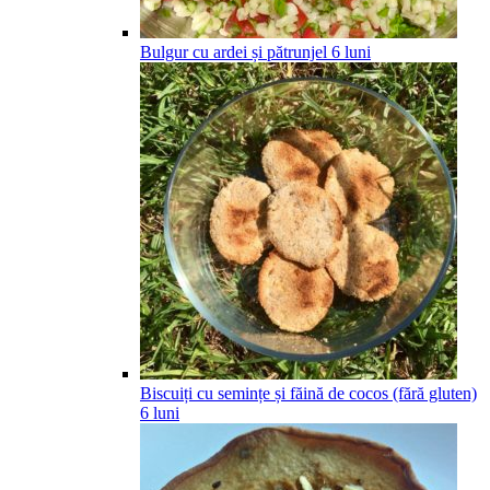
Bulgur cu ardei și pătrunjel
6
luni
Biscuiți cu semințe și făină de cocos (fără gluten)
6
luni