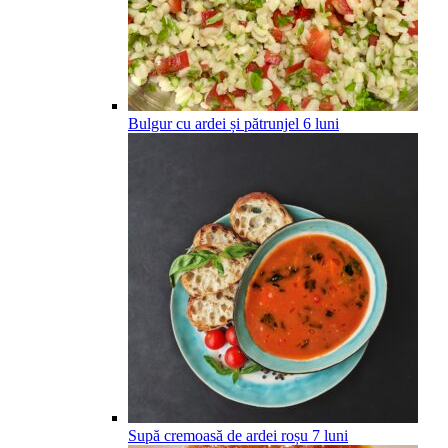
Bulgur cu ardei și pătrunjel
6
luni
Supă cremoasă de ardei roșu
7
luni