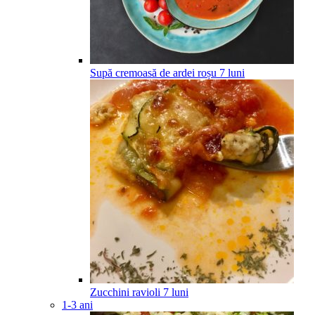
Supă cremoasă de ardei roșu
7
luni
Zucchini ravioli
7
luni
1-3 ani