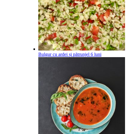
Bulgur cu ardei și pătrunjel
6
luni