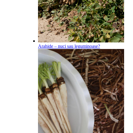
Arahide – nuci sau leguminoase?