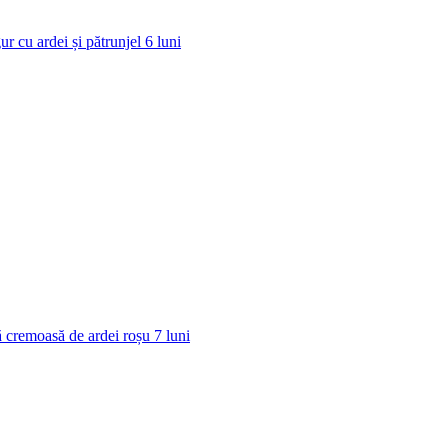
ur cu ardei și pătrunjel
6
luni
 cremoasă de ardei roșu
7
luni