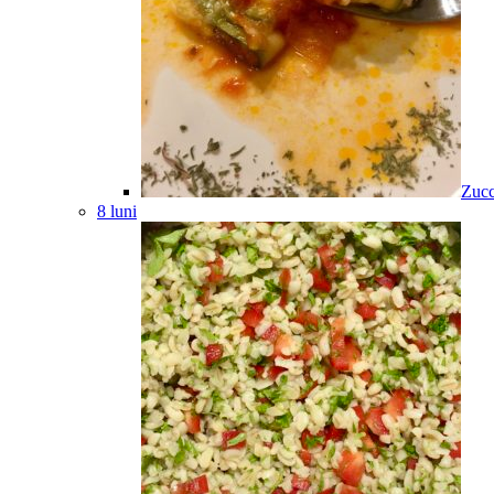
Zucc
8 luni