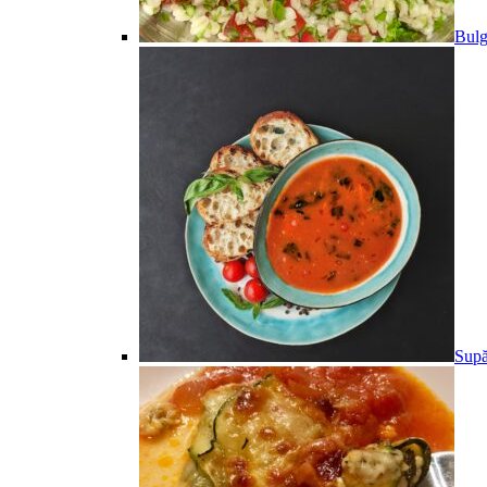
Bulg
Supă