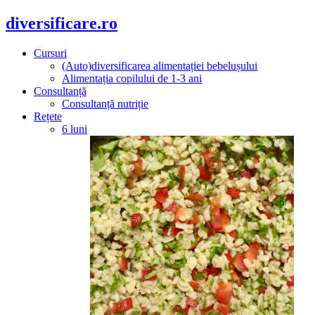
diversificare.ro
Cursuri
(Auto)diversificarea alimentației bebelușului
Alimentația copilului de 1-3 ani
Consultanță
Consultanță nutriție
Rețete
6 luni