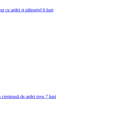
ur cu ardei și pătrunjel
6
luni
 cremoasă de ardei roșu
7
luni