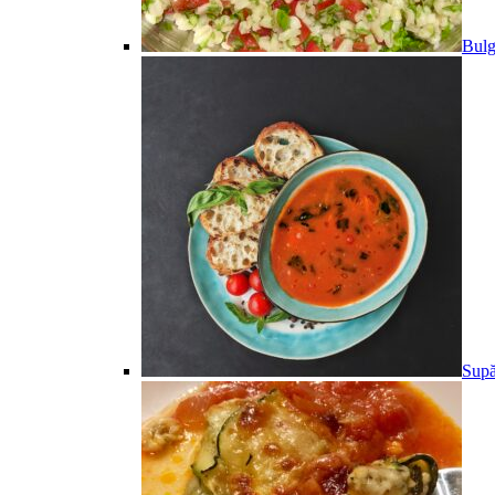
Bulg
Supă