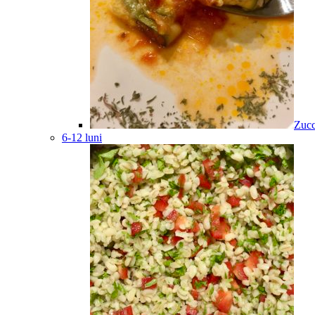
Zucc
6-12 luni