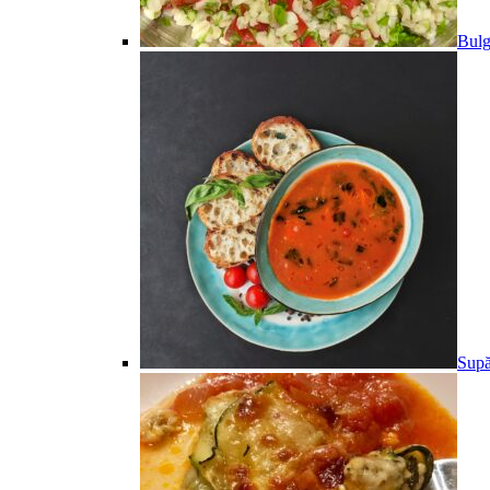
Bulg
Supă