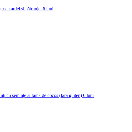
ur cu ardei și pătrunjel
6
luni
uiți cu semințe și făină de cocos (fără gluten)
6
luni