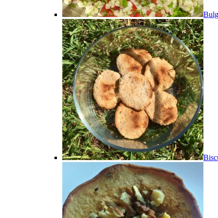
Bulg
Bisc