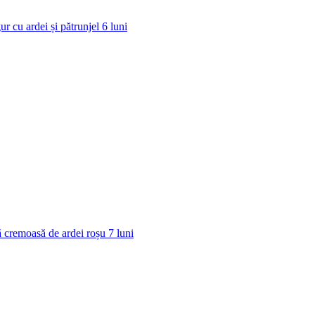
ur cu ardei și pătrunjel
6
luni
 cremoasă de ardei roșu
7
luni