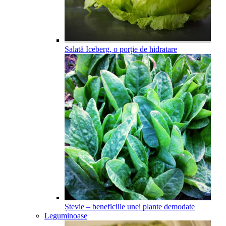
Salată Iceberg, o porție de hidratare
Ștevie – beneficiile unei plante demodate
Leguminoase