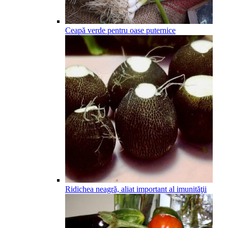
Ceapă verde pentru oase puternice
Ridichea neagră, aliat important al imunităţii