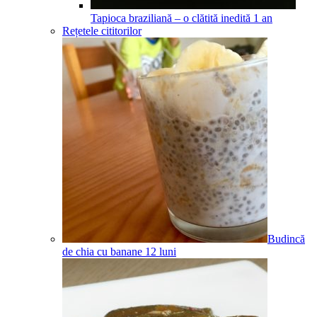
Tapioca braziliană – o clătită inedită
1
an
Rețetele cititorilor
Budincă
de chia cu banane
12
luni