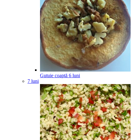
Gutuie coaptă
6
luni
7 luni