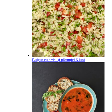
Bulgur cu ardei și pătrunjel
6
luni