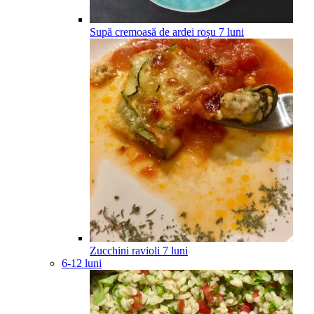
Supă cremoasă de ardei roșu
7
luni
Zucchini ravioli
7
luni
6-12 luni