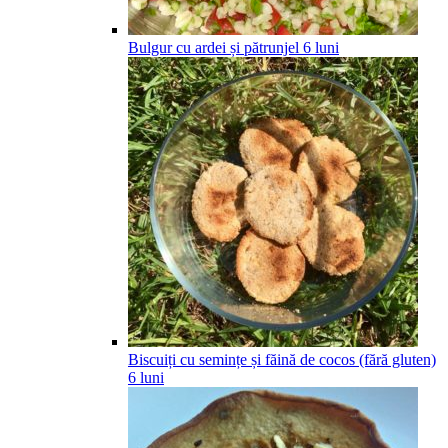
Bulgur cu ardei și pătrunjel
6
luni
Biscuiți cu semințe și făină de cocos (fără gluten)
6
luni