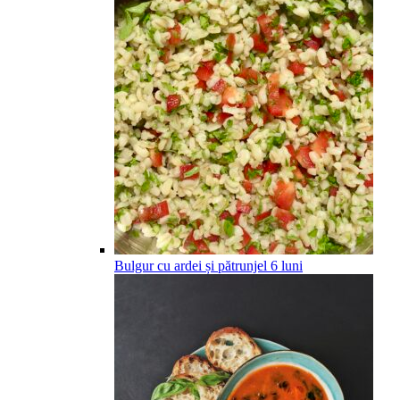
Bulgur cu ardei și pătrunjel
6
luni