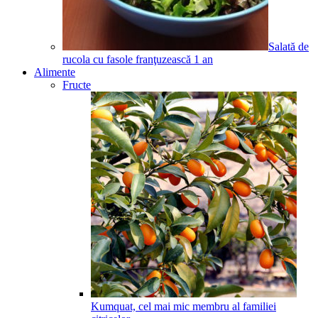
Salată de
rucola cu fasole franţuzească
1
an
Alimente
Fructe
Kumquat, cel mai mic membru al familiei