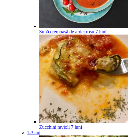
Supă cremoasă de ardei roșu
7
luni
Zucchini ravioli
7
luni
1-3 ani