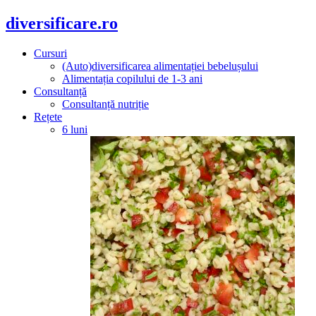
diversificare.ro
Cursuri
(Auto)diversificarea alimentației bebelușului
Alimentația copilului de 1-3 ani
Consultanță
Consultanță nutriție
Rețete
6 luni