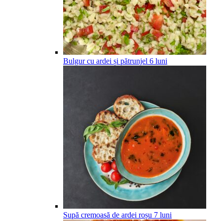
Bulgur cu ardei și pătrunjel
6
luni
Supă cremoasă de ardei roșu
7
luni