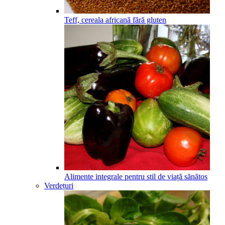
Teff, cereala africană fără gluten
Alimente integrale pentru stil de viață sănătos
Verdețuri