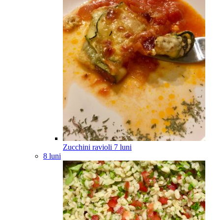
Zucchini ravioli
7
luni
8 luni