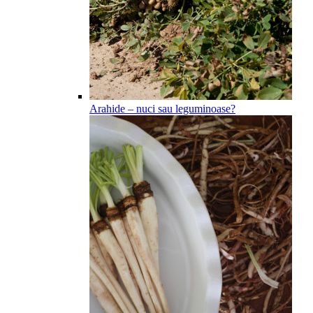
Arahide – nuci sau leguminoase?