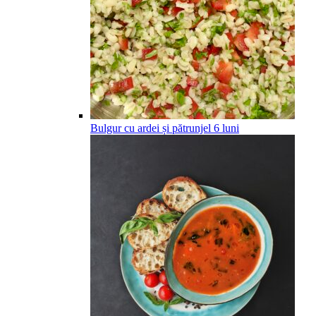
Bulgur cu ardei și pătrunjel
6
luni