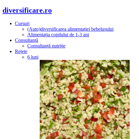
diversificare.ro
Cursuri
(Auto)diversificarea alimentației bebelușului
Alimentația copilului de 1-3 ani
Consultanță
Consultanță nutriție
Rețete
6 luni