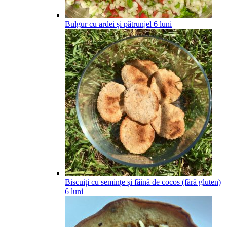
Bulgur cu ardei și pătrunjel
6
luni
Biscuiți cu semințe și făină de cocos (fără gluten)
6
luni