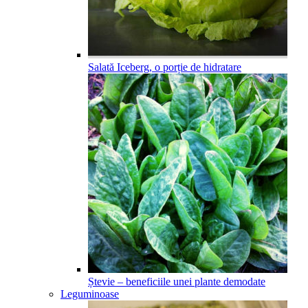
Salată Iceberg, o porție de hidratare
Ștevie – beneficiile unei plante demodate
Leguminoase