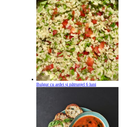
Bulgur cu ardei și pătrunjel
6
luni