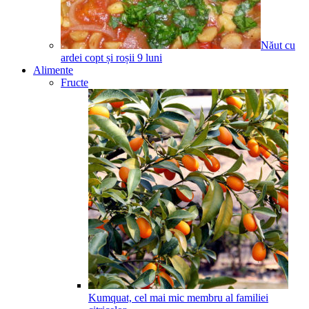
Năut cu
ardei copt și roșii
9
luni
Alimente
Fructe
Kumquat, cel mai mic membru al familiei