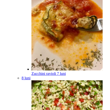
Zucchini ravioli
7
luni
8 luni