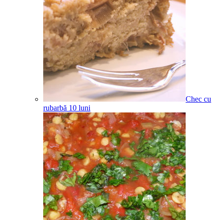
Chec cu
rubarbă
10
luni