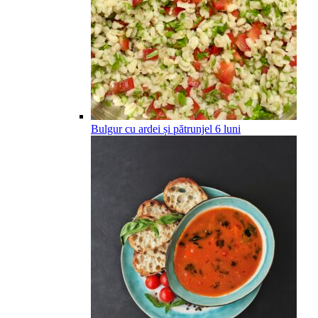
Bulgur cu ardei și pătrunjel
6
luni