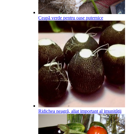
Ceapă verde pentru oase puternice
Ridichea neagră, aliat important al imunităţii