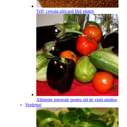
Teff, cereala africană fără gluten
Alimente integrale pentru stil de viață sănătos
Verdețuri