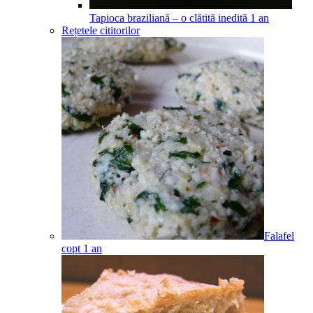
Tapioca braziliană – o clătită inedită
1
an
Rețetele cititorilor
Falafel
copt
1
an