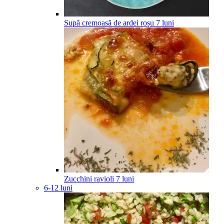
Supă cremoasă de ardei roșu
7
luni
Zucchini ravioli
7
luni
6-12 luni