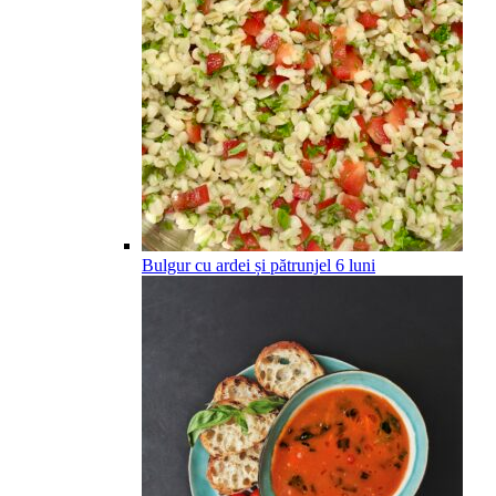
Bulgur cu ardei și pătrunjel
6
luni