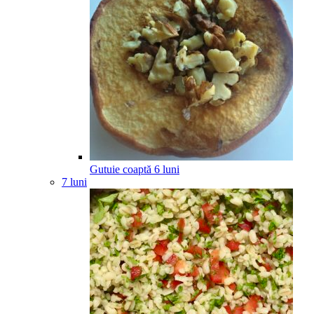
Gutuie coaptă
6
luni
7 luni