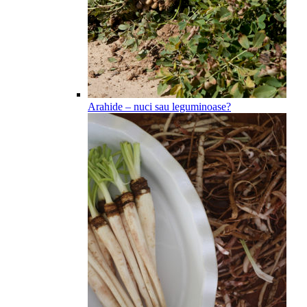
Arahide – nuci sau leguminoase?