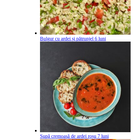
Bulgur cu ardei și pătrunjel
6
luni
Supă cremoasă de ardei roșu
7
luni