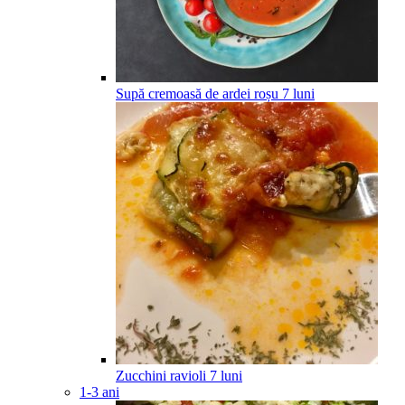
Supă cremoasă de ardei roșu
7
luni
Zucchini ravioli
7
luni
1-3 ani