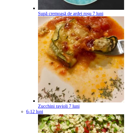
Supă cremoasă de ardei roșu
7
luni
Zucchini ravioli
7
luni
6-12 luni