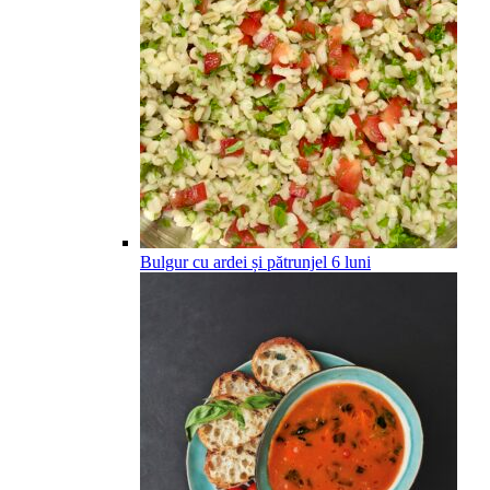
Bulgur cu ardei și pătrunjel
6
luni