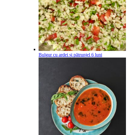
Bulgur cu ardei și pătrunjel
6
luni