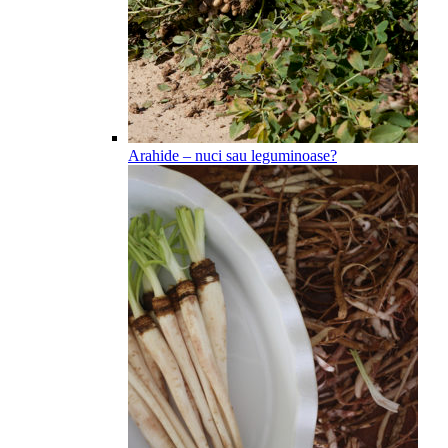
Arahide – nuci sau leguminoase?