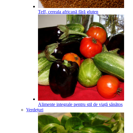
Teff, cereala africană fără gluten
Alimente integrale pentru stil de viață sănătos
Verdețuri