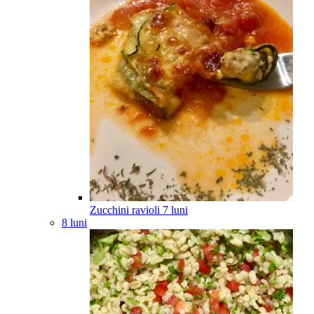
Zucchini ravioli
7
luni
8 luni