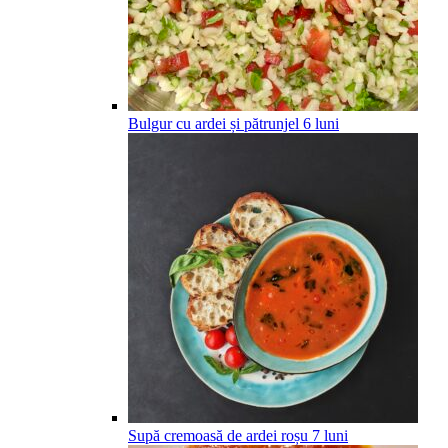
Bulgur cu ardei și pătrunjel
6
luni
Supă cremoasă de ardei roșu
7
luni