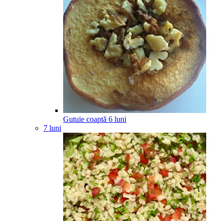
Gutuie coaptă
6
luni
7 luni