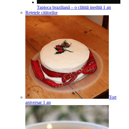
Tapioca braziliană – o clătită inedită
1
an
Rețetele cititorilor
Tort
aniversar
1
an