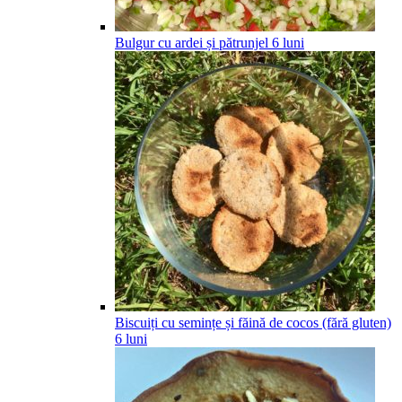
Bulgur cu ardei și pătrunjel
6
luni
Biscuiți cu semințe și făină de cocos (fără gluten)
6
luni