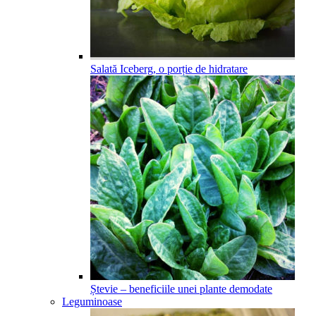
Salată Iceberg, o porție de hidratare
Ștevie – beneficiile unei plante demodate
Leguminoase