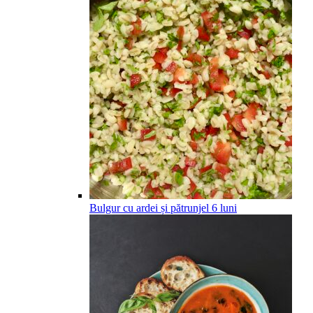
Bulgur cu ardei și pătrunjel
6
luni