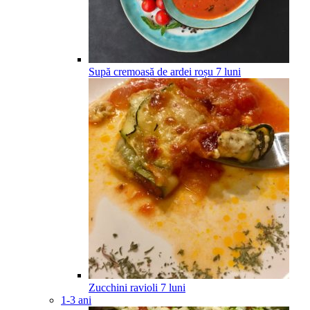
Supă cremoasă de ardei roșu
7
luni
Zucchini ravioli
7
luni
1-3 ani