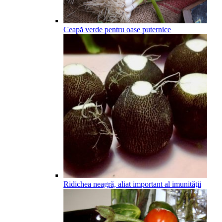
Ceapă verde pentru oase puternice
Ridichea neagră, aliat important al imunităţii