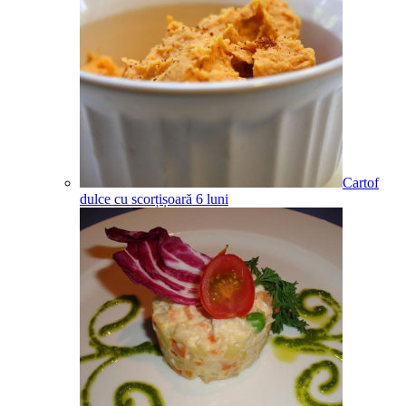
Cartof
dulce cu scorțișoară
6
luni