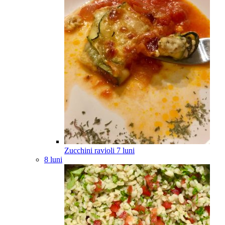
Zucchini ravioli
7
luni
8 luni