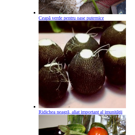
Ceapă verde pentru oase puternice
Ridichea neagră, aliat important al imunităţii