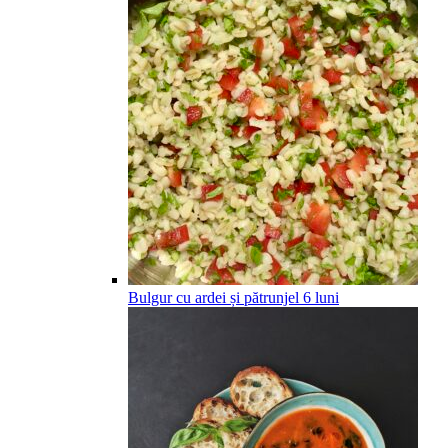
Bulgur cu ardei și pătrunjel
6
luni