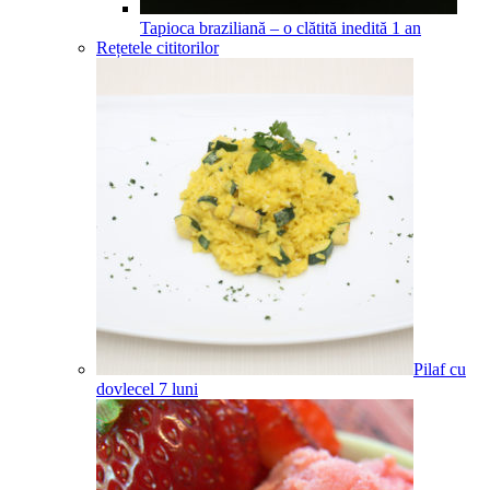
Tapioca braziliană – o clătită inedită
1
an
Rețetele cititorilor
Pilaf cu
dovlecel
7
luni