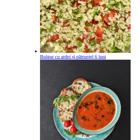
Bulgur cu ardei și pătrunjel
6
luni