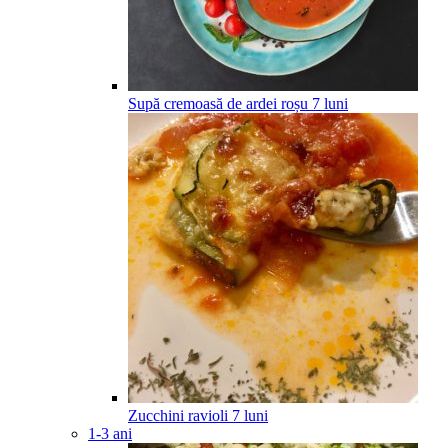
Supă cremoasă de ardei roșu
7
luni
Zucchini ravioli
7
luni
1-3 ani