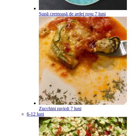
Supă cremoasă de ardei roșu
7
luni
Zucchini ravioli
7
luni
6-12 luni