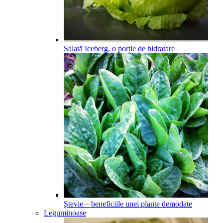
Salată Iceberg, o porție de hidratare
Ștevie – beneficiile unei plante demodate
Leguminoase