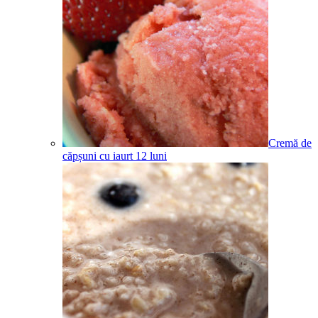
Cremă de
căpșuni cu iaurt
12
luni