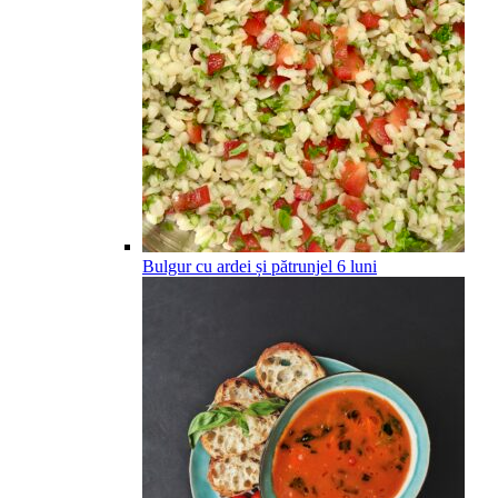
Bulgur cu ardei și pătrunjel
6
luni