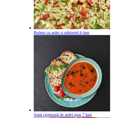
Bulgur cu ardei și pătrunjel
6
luni
Supă cremoasă de ardei roșu
7
luni