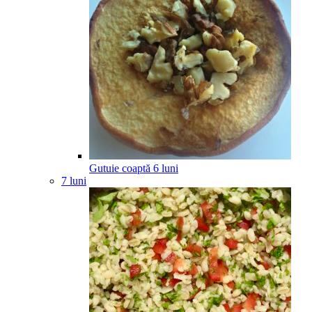
Gutuie coaptă
6
luni
7 luni