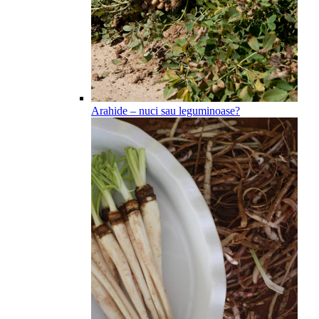
Arahide – nuci sau leguminoase?