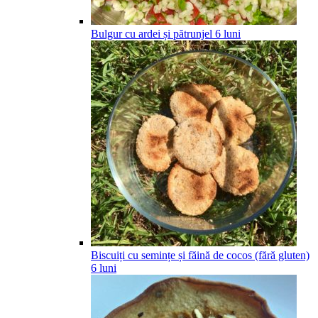
Bulgur cu ardei și pătrunjel
6
luni
Biscuiți cu semințe și făină de cocos (fără gluten)
6
luni