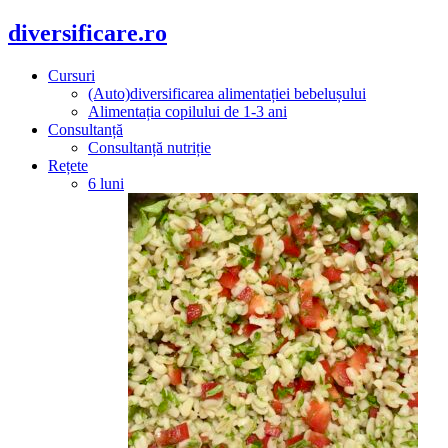
diversificare.ro
Cursuri
(Auto)diversificarea alimentației bebelușului
Alimentația copilului de 1-3 ani
Consultanță
Consultanță nutriție
Rețete
6 luni