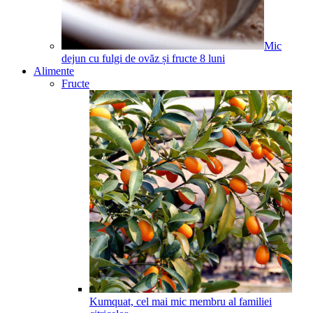
Mic
dejun cu fulgi de ovăz și fructe
8
luni
Alimente
Fructe
Kumquat, cel mai mic membru al familiei