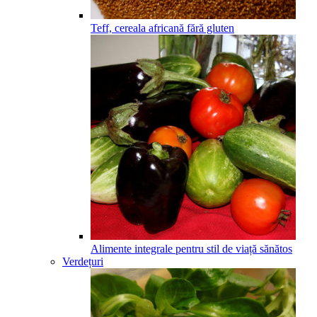
Teff, cereala africană fără gluten
Alimente integrale pentru stil de viață sănătos
Verdețuri