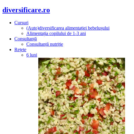
diversificare.ro
Cursuri
(Auto)diversificarea alimentației bebelușului
Alimentația copilului de 1-3 ani
Consultanță
Consultanță nutriție
Rețete
6 luni