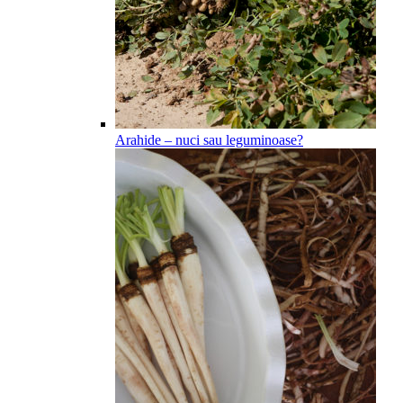
Arahide – nuci sau leguminoase?