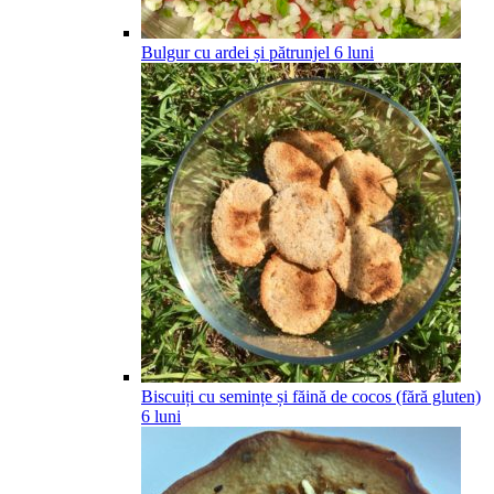
Bulgur cu ardei și pătrunjel
6
luni
Biscuiți cu semințe și făină de cocos (fără gluten)
6
luni