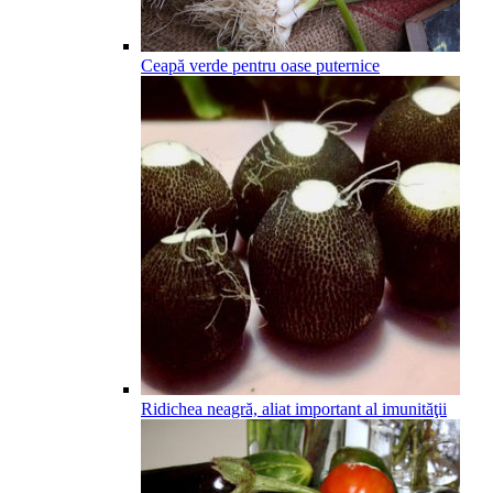
Ceapă verde pentru oase puternice
Ridichea neagră, aliat important al imunităţii