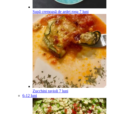
Supă cremoasă de ardei roșu
7
luni
Zucchini ravioli
7
luni
6-12 luni