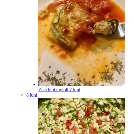
Zucchini ravioli
7
luni
8 luni