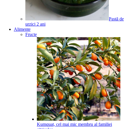
Pastă de
urzici
2
ani
Alimente
Fructe
Kumquat, cel mai mic membru al familiei