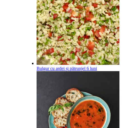
Bulgur cu ardei și pătrunjel
6
luni