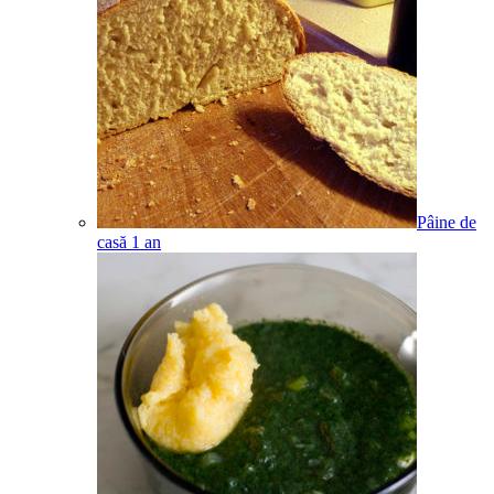
Pâine de
casă
1
an