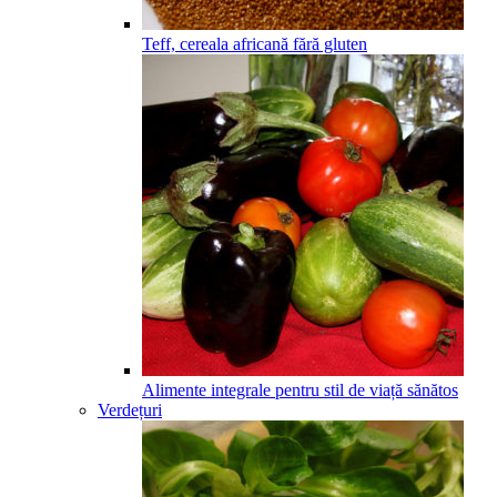
Teff, cereala africană fără gluten
Alimente integrale pentru stil de viață sănătos
Verdețuri