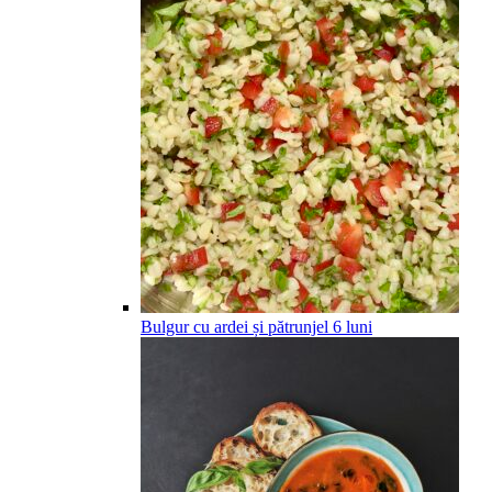
Bulgur cu ardei și pătrunjel
6
luni