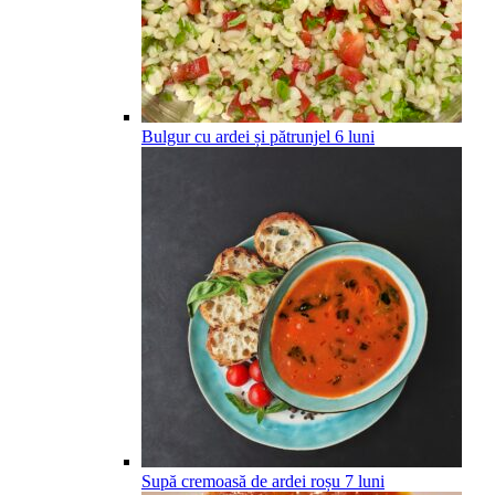
Bulgur cu ardei și pătrunjel
6
luni
Supă cremoasă de ardei roșu
7
luni