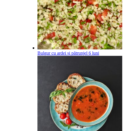
Bulgur cu ardei și pătrunjel
6
luni