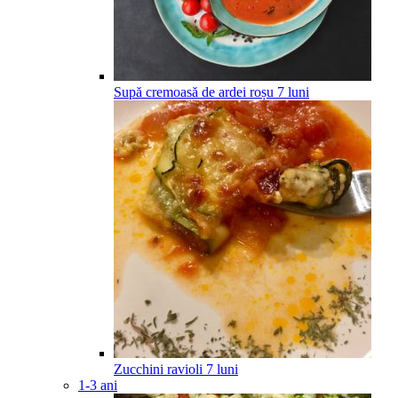
Supă cremoasă de ardei roșu
7
luni
Zucchini ravioli
7
luni
1-3 ani