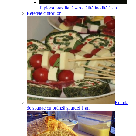
Tapioca braziliană – o clătită inedită
1
an
Rețetele cititorilor
Ruladă
de spanac cu brânză și ardei
1
an