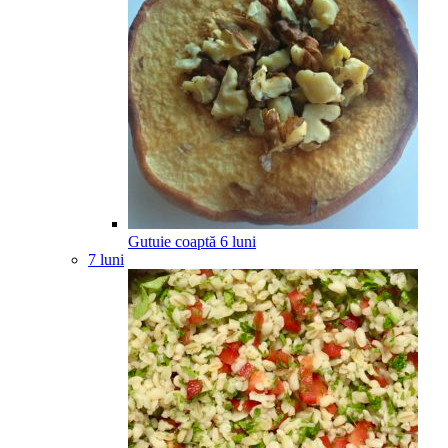
Gutuie coaptă
6
luni
7 luni