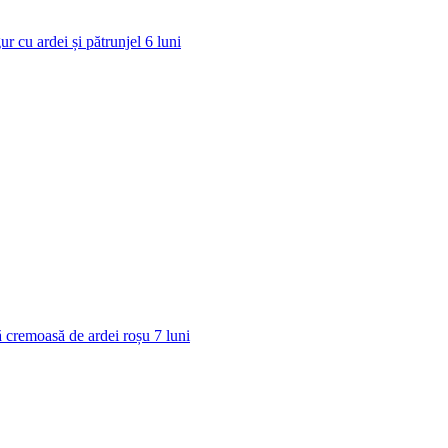
ur cu ardei și pătrunjel
6
luni
 cremoasă de ardei roșu
7
luni