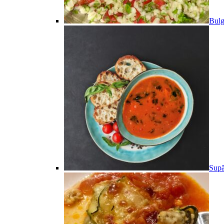
Bulg
Supă