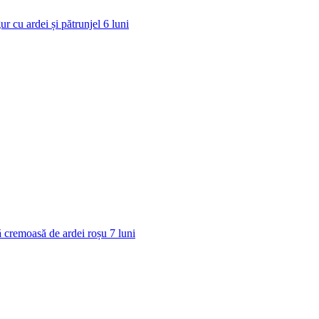
ur cu ardei și pătrunjel
6
luni
 cremoasă de ardei roșu
7
luni