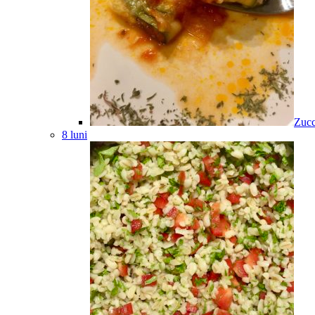
Zucc
8 luni