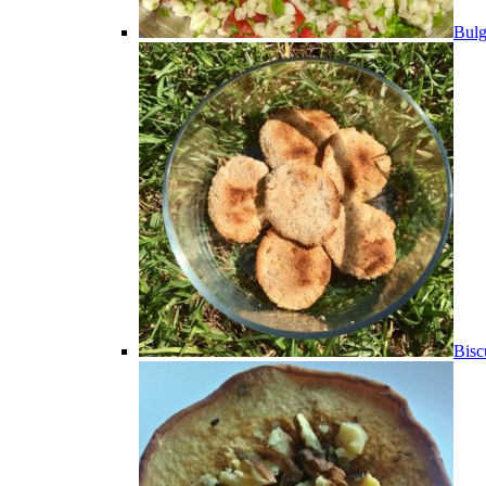
Bulg
Bisc