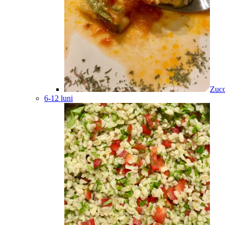
Zucc
6-12 luni