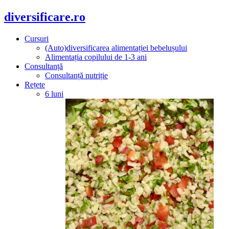
diversificare.ro
Cursuri
(Auto)diversificarea alimentației bebelușului
Alimentația copilului de 1-3 ani
Consultanță
Consultanță nutriție
Rețete
6 luni