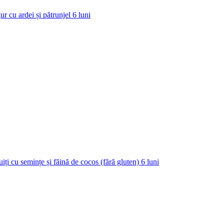
ur cu ardei și pătrunjel
6
luni
uiți cu semințe și făină de cocos (fără gluten)
6
luni