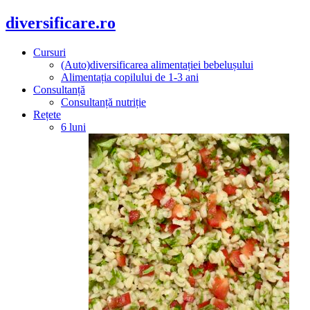
diversificare.ro
Cursuri
(Auto)diversificarea alimentației bebelușului
Alimentația copilului de 1-3 ani
Consultanță
Consultanță nutriție
Rețete
6 luni