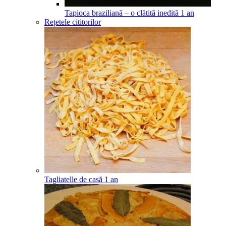
Tapioca braziliană – o clătită inedită
1
an
Rețetele cititorilor
Tagliatelle de casă
1
an