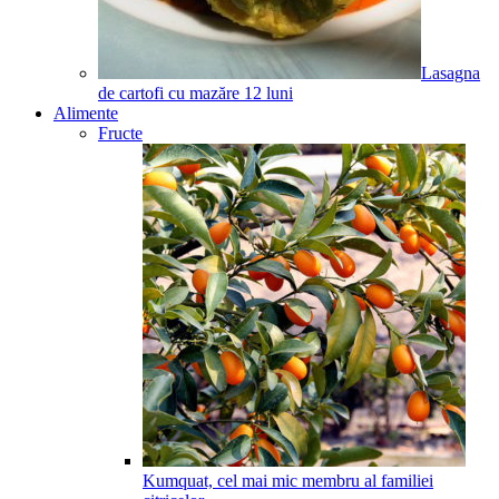
Lasagna
de cartofi cu mazăre
12
luni
Alimente
Fructe
Kumquat, cel mai mic membru al familiei