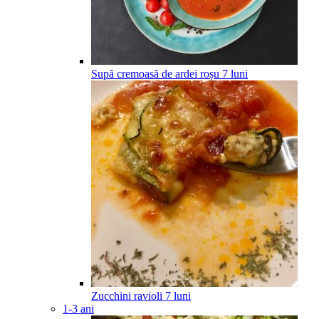
Supă cremoasă de ardei roșu
7
luni
Zucchini ravioli
7
luni
1-3 ani