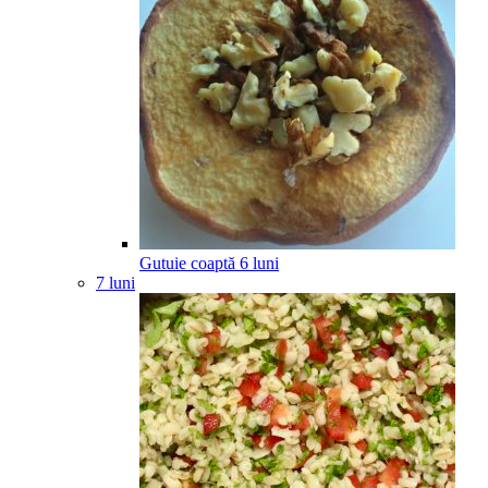
Gutuie coaptă
6
luni
7 luni