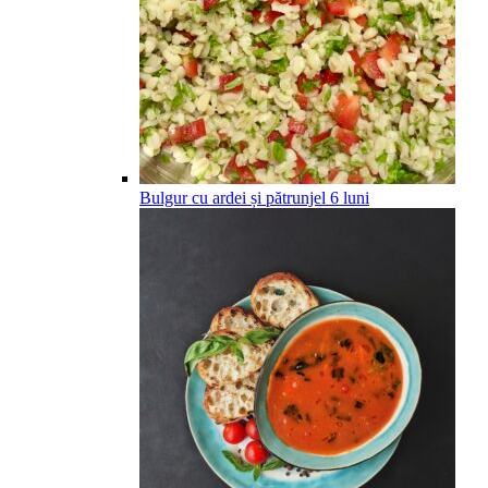
Bulgur cu ardei și pătrunjel
6
luni