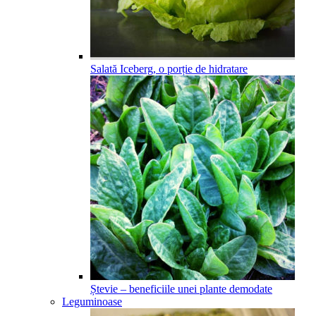
Salată Iceberg, o porție de hidratare
Ștevie – beneficiile unei plante demodate
Leguminoase