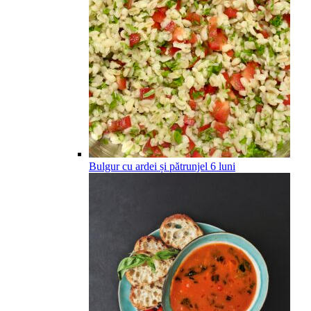
Bulgur cu ardei și pătrunjel
6
luni