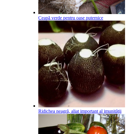
Ceapă verde pentru oase puternice
Ridichea neagră, aliat important al imunităţii