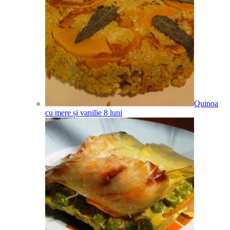
Quinoa
cu mere și vanilie
8
luni