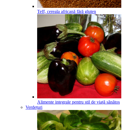
Teff, cereala africană fără gluten
Alimente integrale pentru stil de viață sănătos
Verdețuri