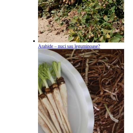
Arahide – nuci sau leguminoase?