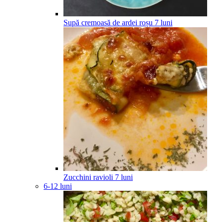
Supă cremoasă de ardei roșu
7
luni
Zucchini ravioli
7
luni
6-12 luni