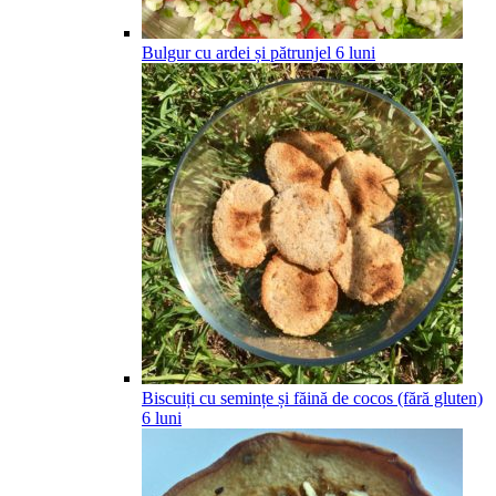
Bulgur cu ardei și pătrunjel
6
luni
Biscuiți cu semințe și făină de cocos (fără gluten)
6
luni