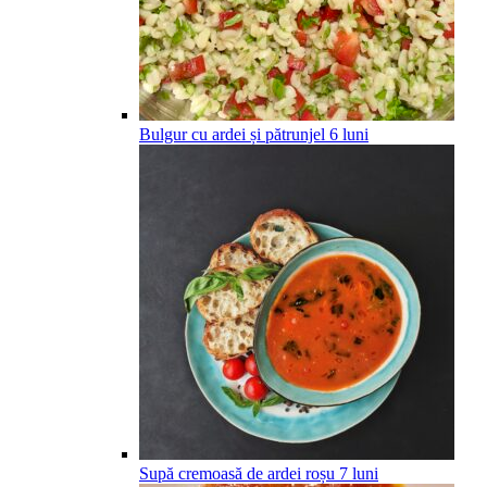
Bulgur cu ardei și pătrunjel
6
luni
Supă cremoasă de ardei roșu
7
luni