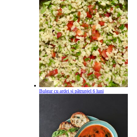
Bulgur cu ardei și pătrunjel
6
luni