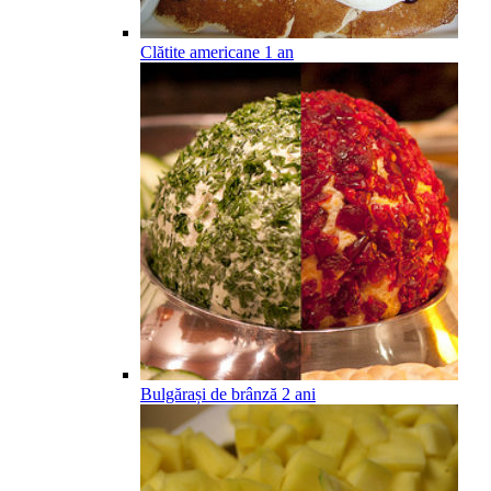
Clătite americane
1
an
Bulgărași de brânză
2
ani