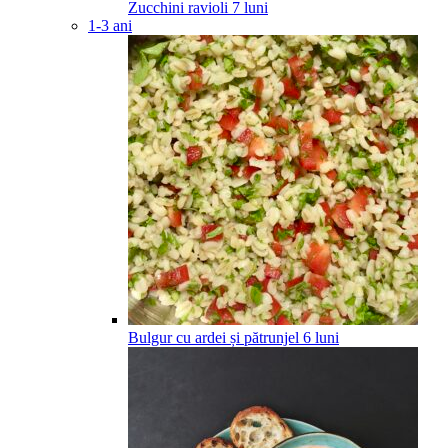
Zucchini ravioli
7
luni
1-3 ani
Bulgur cu ardei și pătrunjel
6
luni