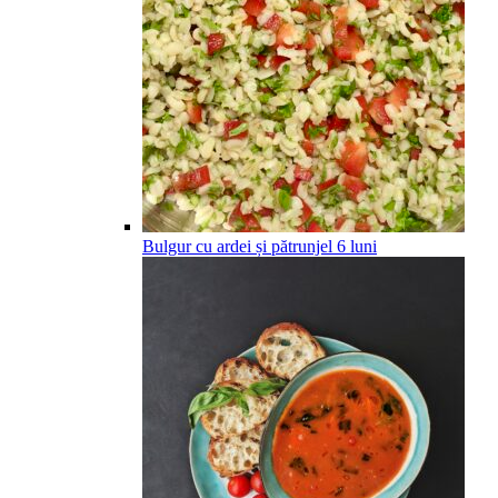
Bulgur cu ardei și pătrunjel
6
luni