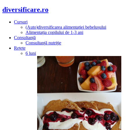
diversificare.ro
Cursuri
(Auto)diversificarea alimentației bebelușului
Alimentația copilului de 1-3 ani
Consultanță
Consultanță nutriție
Rețete
6 luni