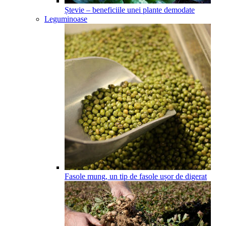
Ștevie – beneficiile unei plante demodate
Leguminoase
Fasole mung, un tip de fasole ușor de digerat