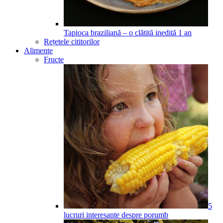
Tapioca braziliană – o clătită inedită
1
an
Rețetele cititorilor
Alimente
Fructe
5
lucruri interesante despre porumb