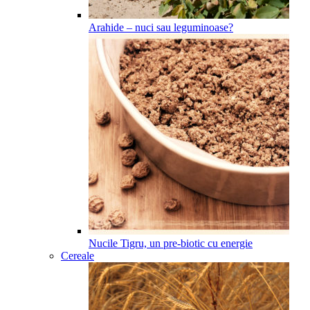
Arahide – nuci sau leguminoase?
Nucile Tigru, un pre-biotic cu energie
Cereale