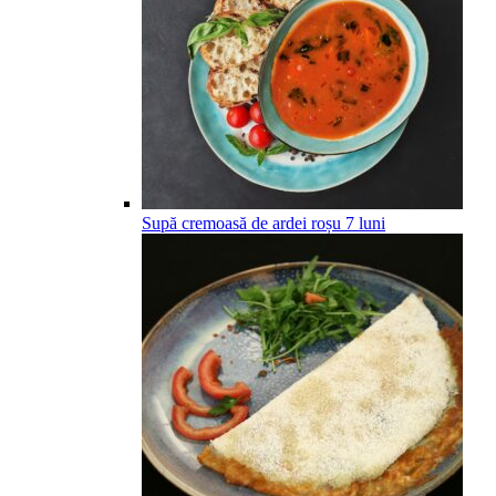
Supă cremoasă de ardei roșu
7
luni