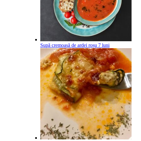
Supă cremoasă de ardei roșu
7
luni