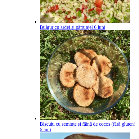
Bulgur cu ardei și pătrunjel
6
luni
Biscuiți cu semințe și făină de cocos (fără gluten)
6
luni