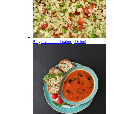
Bulgur cu ardei și pătrunjel
6
luni