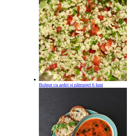
Bulgur cu ardei și pătrunjel
6
luni