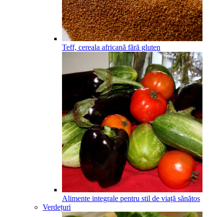
Teff, cereala africană fără gluten
Alimente integrale pentru stil de viață sănătos
Verdețuri