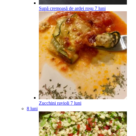
Supă cremoasă de ardei roșu
7
luni
Zucchini ravioli
7
luni
8 luni