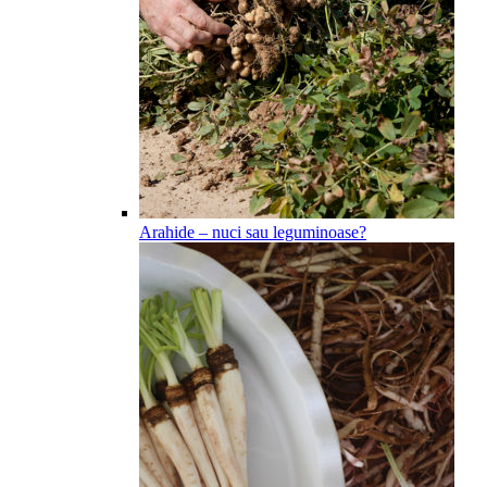
Arahide – nuci sau leguminoase?