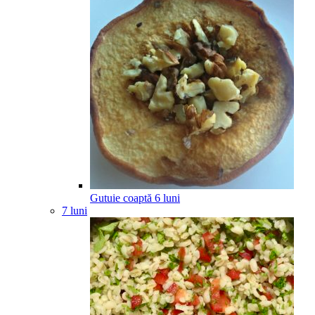
Gutuie coaptă
6
luni
7 luni