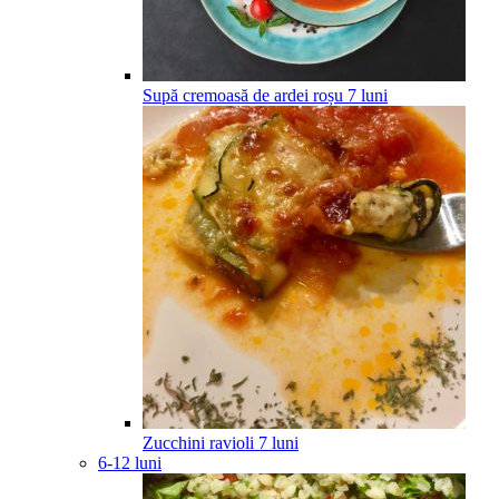
Supă cremoasă de ardei roșu
7
luni
Zucchini ravioli
7
luni
6-12 luni