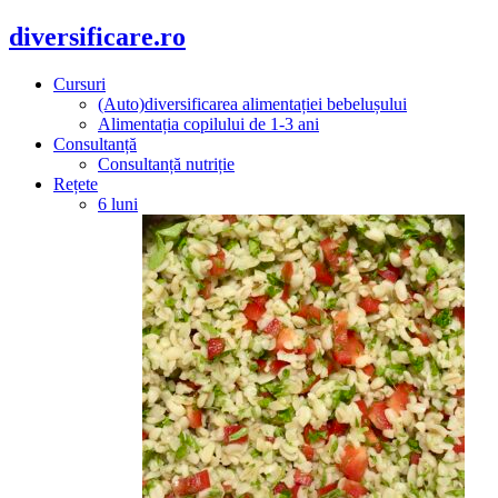
diversificare.ro
Cursuri
(Auto)diversificarea alimentației bebelușului
Alimentația copilului de 1-3 ani
Consultanță
Consultanță nutriție
Rețete
6 luni