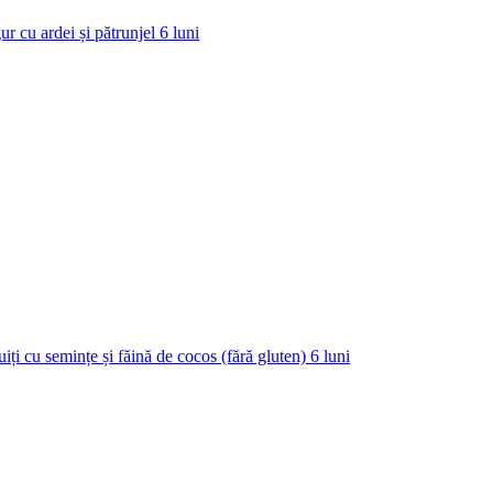
ur cu ardei și pătrunjel
6
luni
uiți cu semințe și făină de cocos (fără gluten)
6
luni