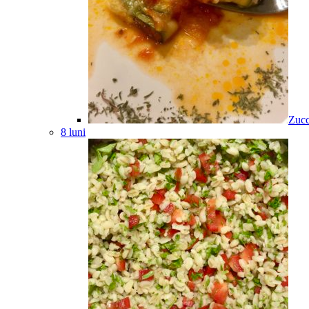
Zucc
8 luni