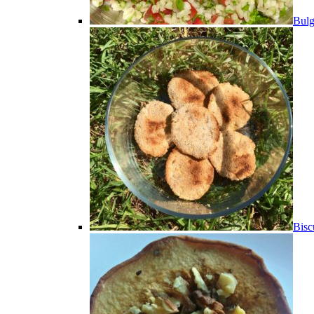
Bulg
Bisc