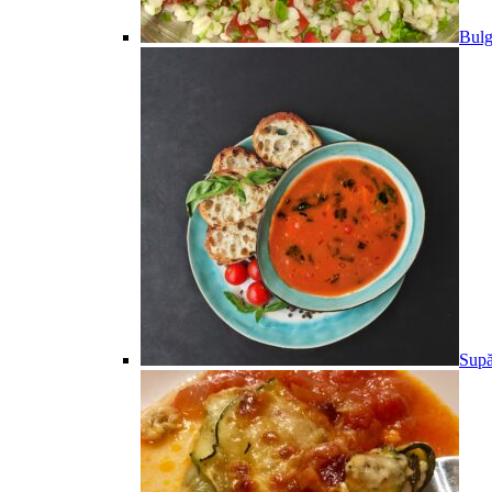
Bulg
Supă