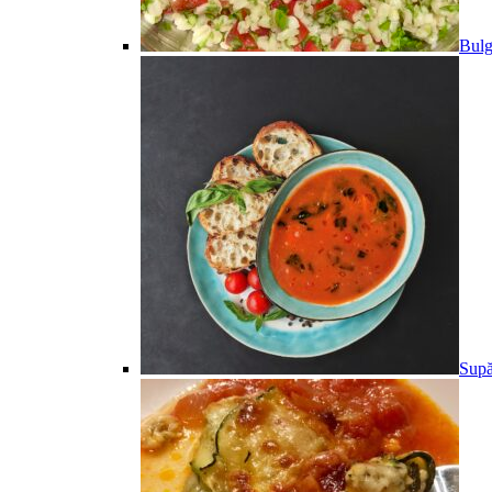
Bulg
Supă