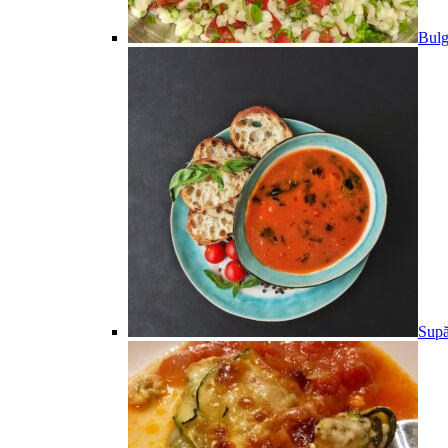
Bulg
Supă