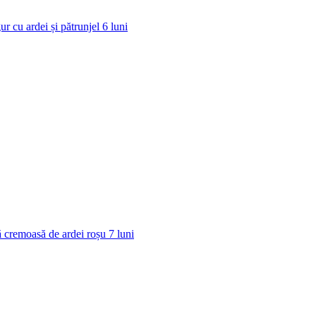
ur cu ardei și pătrunjel
6
luni
 cremoasă de ardei roșu
7
luni