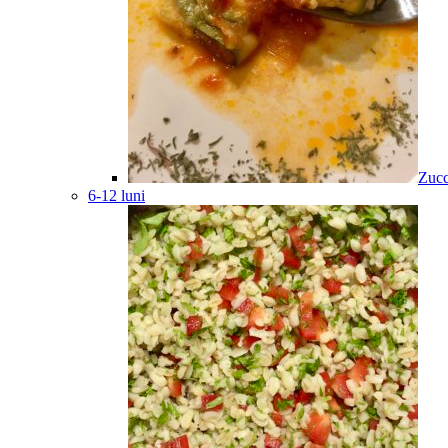
Zucc
6-12 luni