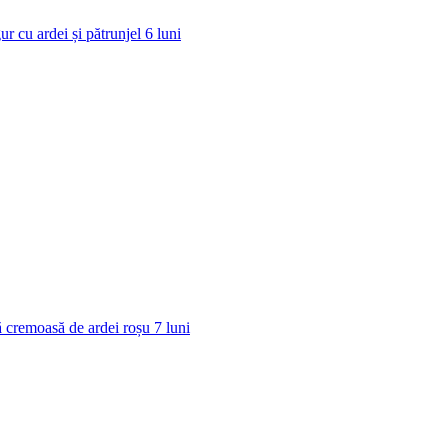
ur cu ardei și pătrunjel
6
luni
 cremoasă de ardei roșu
7
luni